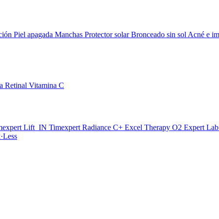
ción
Piel apagada
Manchas
Protector solar
Bronceado sin sol
Acné e im
da
Retinal
Vitamina C
mexpert Lift_IN
Timexpert Radiance C+
Excel Therapy O2
Expert La
·Less