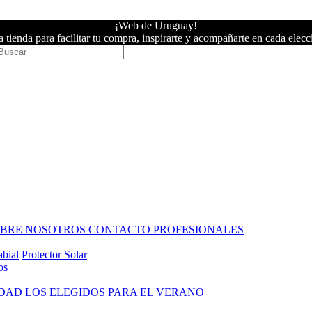
¡Web de Uruguay!
 tienda para facilitar tu compra, inspirarte y acompañarte en cada elecc
OBRE NOSOTROS
CONTACTO PROFESIONALES
abial
Protector Solar
os
IDAD
LOS ELEGIDOS PARA EL VERANO