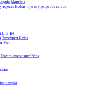
pagada
Manchas
y rojeces
Bolsas, ojeras y párpados caídos
t Lift_IN
n
Timexpert Rides
or Men
Tratamientos específicos
strías
iacinamida