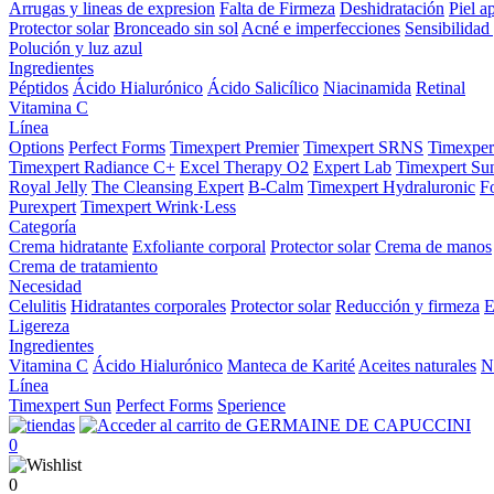
Arrugas y lineas de expresion
Falta de Firmeza
Deshidratación
Piel a
Protector solar
Bronceado sin sol
Acné e imperfecciones
Sensibilidad 
Polución y luz azul
Ingredientes
Péptidos
Ácido Hialurónico
Ácido Salicílico
Niacinamida
Retinal
Vitamina C
Línea
Options
Perfect Forms
Timexpert Premier
Timexpert SRNS
Timexper
Timexpert Radiance C+
Excel Therapy O2
Expert Lab
Timexpert Su
Royal Jelly
The Cleansing Expert
B-Calm
Timexpert Hydraluronic
F
Purexpert
Timexpert Wrink·Less
Categoría
Crema hidratante
Exfoliante corporal
Protector solar
Crema de manos
Crema de tratamiento
Necesidad
Celulitis
Hidratantes corporales
Protector solar
Reducción y firmeza
E
Ligereza
Ingredientes
Vitamina C
Ácido Hialurónico
Manteca de Karité
Aceites naturales
N
Línea
Timexpert Sun
Perfect Forms
Sperience
0
0