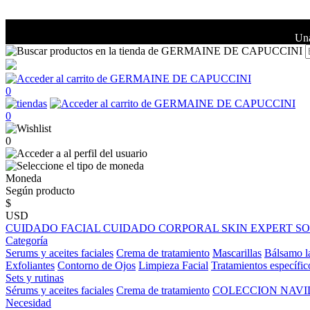
Una
0
0
0
Moneda
Según producto
$
USD
CUIDADO FACIAL
CUIDADO CORPORAL
SKIN EXPERT
S
Categoría
Serums y aceites faciales
Crema de tratamiento
Mascarillas
Bálsamo l
Exfoliantes
Contorno de Ojos
Limpieza Facial
Tratamientos específic
Sets y rutinas
Sérums y aceites faciales
Crema de tratamiento
COLECCION NAV
Necesidad