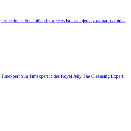
perfecciones
Sensibilidad y rojeces
Bolsas, ojeras y párpados caídos
b
Timexpert Sun
Timexpert Rides
Royal Jelly
The Cleansing Expert