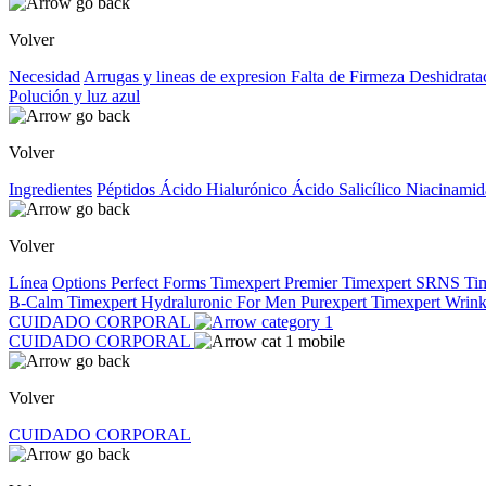
Volver
Necesidad
Arrugas y lineas de expresion
Falta de Firmeza
Deshidrata
Polución y luz azul
Volver
Ingredientes
Péptidos
Ácido Hialurónico
Ácido Salicílico
Niacinami
Volver
Línea
Options
Perfect Forms
Timexpert Premier
Timexpert SRNS
Ti
B-Calm
Timexpert Hydraluronic
For Men
Purexpert
Timexpert Wrink
CUIDADO CORPORAL
CUIDADO CORPORAL
Volver
CUIDADO CORPORAL