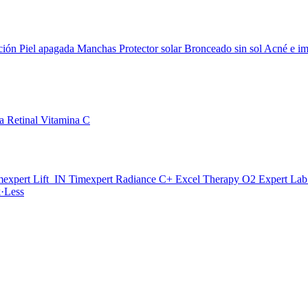
ción
Piel apagada
Manchas
Protector solar
Bronceado sin sol
Acné e im
da
Retinal
Vitamina C
mexpert Lift_IN
Timexpert Radiance C+
Excel Therapy O2
Expert La
·Less