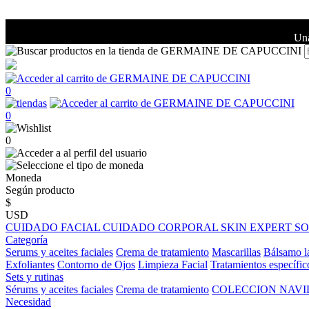
Una
0
0
0
Moneda
Según producto
$
USD
CUIDADO FACIAL
CUIDADO CORPORAL
SKIN EXPERT
S
Categoría
Serums y aceites faciales
Crema de tratamiento
Mascarillas
Bálsamo l
Exfoliantes
Contorno de Ojos
Limpieza Facial
Tratamientos específic
Sets y rutinas
Sérums y aceites faciales
Crema de tratamiento
COLECCION NAV
Necesidad