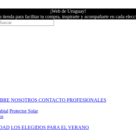
¡Web de Uruguay!
 tienda para facilitar tu compra, inspirarte y acompañarte en cada elecc
OBRE NOSOTROS
CONTACTO PROFESIONALES
abial
Protector Solar
os
IDAD
LOS ELEGIDOS PARA EL VERANO