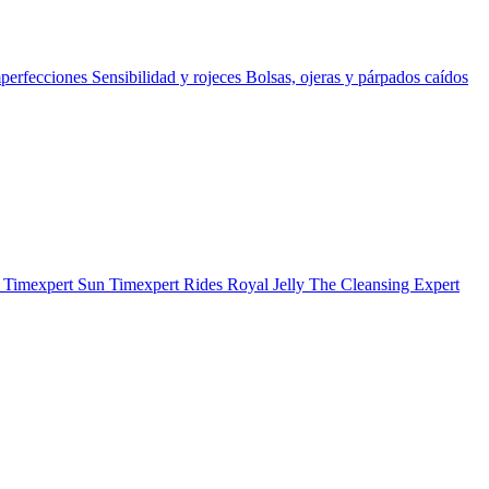
perfecciones
Sensibilidad y rojeces
Bolsas, ojeras y párpados caídos
b
Timexpert Sun
Timexpert Rides
Royal Jelly
The Cleansing Expert