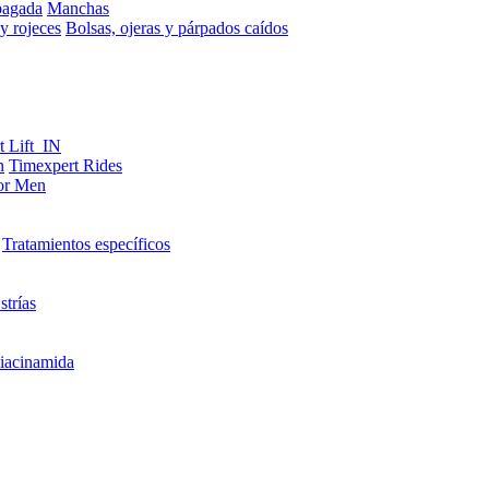
pagada
Manchas
y rojeces
Bolsas, ojeras y párpados caídos
t Lift_IN
n
Timexpert Rides
or Men
Tratamientos específicos
strías
iacinamida