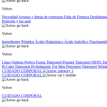
Volver
Necesidad
Arrugas y lineas de expresion
Falta de Firmeza
Deshidrata
Polución y luz azul
Volver
Ingredientes
Péptidos
Ácido Hialurónico
Ácido Salicílico
Niacinami
Volver
Línea
Options
Perfect Forms
Timexpert Premier
Timexpert SRNS
Ti
B-Calm
Timexpert Hydraluronic
For Men
Purexpert
Timexpert Wrink
CUIDADO CORPORAL
CUIDADO CORPORAL
Volver
CUIDADO CORPORAL