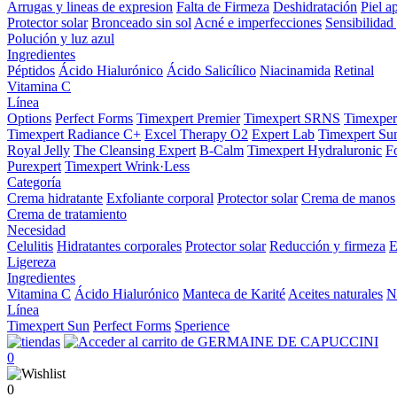
Arrugas y lineas de expresion
Falta de Firmeza
Deshidratación
Piel a
Protector solar
Bronceado sin sol
Acné e imperfecciones
Sensibilidad 
Polución y luz azul
Ingredientes
Péptidos
Ácido Hialurónico
Ácido Salicílico
Niacinamida
Retinal
Vitamina C
Línea
Options
Perfect Forms
Timexpert Premier
Timexpert SRNS
Timexper
Timexpert Radiance C+
Excel Therapy O2
Expert Lab
Timexpert Su
Royal Jelly
The Cleansing Expert
B-Calm
Timexpert Hydraluronic
F
Purexpert
Timexpert Wrink·Less
Categoría
Crema hidratante
Exfoliante corporal
Protector solar
Crema de manos
Crema de tratamiento
Necesidad
Celulitis
Hidratantes corporales
Protector solar
Reducción y firmeza
E
Ligereza
Ingredientes
Vitamina C
Ácido Hialurónico
Manteca de Karité
Aceites naturales
N
Línea
Timexpert Sun
Perfect Forms
Sperience
0
0