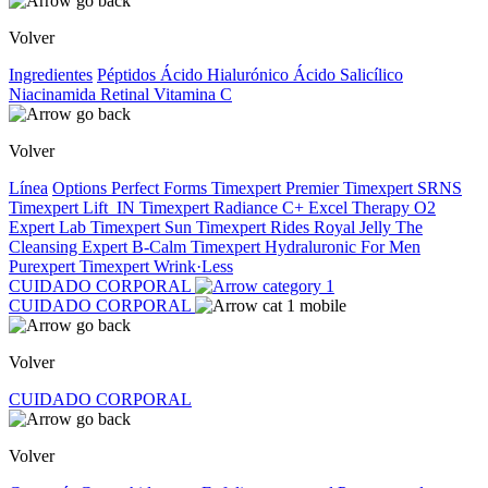
Volver
Ingredientes
Péptidos
Ácido Hialurónico
Ácido Salicílico
Niacinamida
Retinal
Vitamina C
Volver
Línea
Options
Perfect Forms
Timexpert Premier
Timexpert SRNS
Timexpert Lift_IN
Timexpert Radiance C+
Excel Therapy O2
Expert Lab
Timexpert Sun
Timexpert Rides
Royal Jelly
The
Cleansing Expert
B-Calm
Timexpert Hydraluronic
For Men
Purexpert
Timexpert Wrink·Less
CUIDADO CORPORAL
CUIDADO CORPORAL
Volver
CUIDADO CORPORAL
Volver