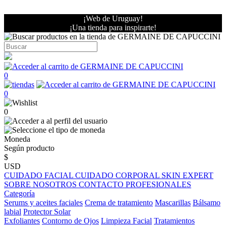
¡Web de Uruguay!
¡Una tienda para inspirarte!
0
0
0
Moneda
Según producto
$
USD
CUIDADO FACIAL
CUIDADO CORPORAL
SKIN EXPERT
SOBRE NOSOTROS
CONTACTO PROFESIONALES
Categoría
Serums y aceites faciales
Crema de tratamiento
Mascarillas
Bálsamo
labial
Protector Solar
Exfoliantes
Contorno de Ojos
Limpieza Facial
Tratamientos