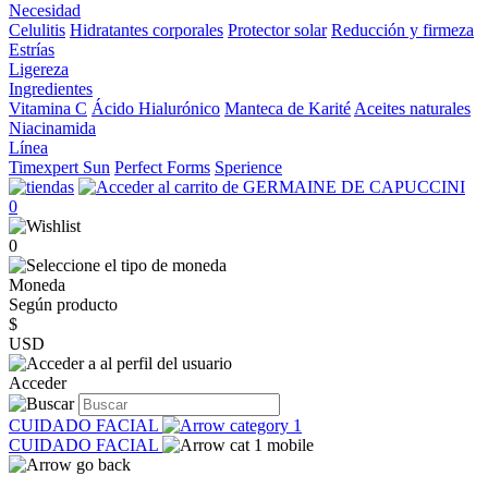
Necesidad
Celulitis
Hidratantes corporales
Protector solar
Reducción y firmeza
Estrías
Ligereza
Ingredientes
Vitamina C
Ácido Hialurónico
Manteca de Karité
Aceites naturales
Niacinamida
Línea
Timexpert Sun
Perfect Forms
Sperience
0
0
Moneda
Según producto
$
USD
Acceder
CUIDADO FACIAL
CUIDADO FACIAL