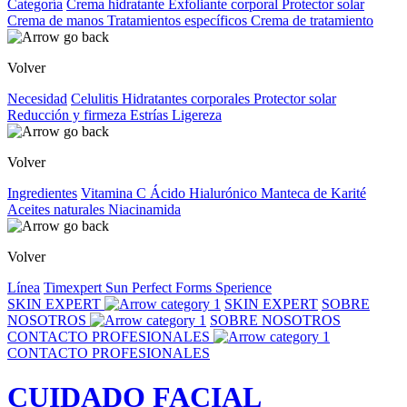
Categoría
Crema hidratante
Exfoliante corporal
Protector solar
Crema de manos
Tratamientos específicos
Crema de tratamiento
Volver
Necesidad
Celulitis
Hidratantes corporales
Protector solar
Reducción y firmeza
Estrías
Ligereza
Volver
Ingredientes
Vitamina C
Ácido Hialurónico
Manteca de Karité
Aceites naturales
Niacinamida
Volver
Línea
Timexpert Sun
Perfect Forms
Sperience
SKIN EXPERT
SKIN EXPERT
SOBRE
NOSOTROS
SOBRE NOSOTROS
CONTACTO PROFESIONALES
CONTACTO PROFESIONALES
CUIDADO FACIAL