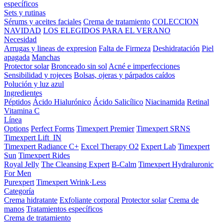
específicos
Sets y rutinas
Sérums y aceites faciales
Crema de tratamiento
COLECCION
NAVIDAD
LOS ELEGIDOS PARA EL VERANO
Necesidad
Arrugas y lineas de expresion
Falta de Firmeza
Deshidratación
Piel
apagada
Manchas
Protector solar
Bronceado sin sol
Acné e imperfecciones
Sensibilidad y rojeces
Bolsas, ojeras y párpados caídos
Polución y luz azul
Ingredientes
Péptidos
Ácido Hialurónico
Ácido Salicílico
Niacinamida
Retinal
Vitamina C
Línea
Options
Perfect Forms
Timexpert Premier
Timexpert SRNS
Timexpert Lift_IN
Timexpert Radiance C+
Excel Therapy O2
Expert Lab
Timexpert
Sun
Timexpert Rides
Royal Jelly
The Cleansing Expert
B-Calm
Timexpert Hydraluronic
For Men
Purexpert
Timexpert Wrink·Less
Categoría
Crema hidratante
Exfoliante corporal
Protector solar
Crema de
manos
Tratamientos específicos
Crema de tratamiento