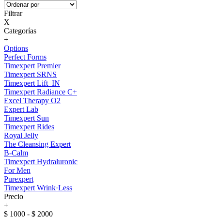
Filtrar
X
Categorías
+
Options
Perfect Forms
Timexpert Premier
Timexpert SRNS
Timexpert Lift_IN
Timexpert Radiance C+
Excel Therapy O2
Expert Lab
Timexpert Sun
Timexpert Rides
Royal Jelly
The Cleansing Expert
B-Calm
Timexpert Hydraluronic
For Men
Purexpert
Timexpert Wrink·Less
Precio
+
$ 1000 - $ 2000