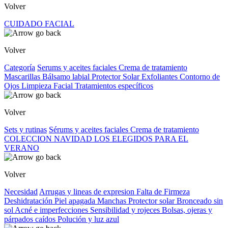
Volver
CUIDADO FACIAL
Volver
Categoría
Serums y aceites faciales
Crema de tratamiento
Mascarillas
Bálsamo labial
Protector Solar
Exfoliantes
Contorno de
Ojos
Limpieza Facial
Tratamientos específicos
Volver
Sets y rutinas
Sérums y aceites faciales
Crema de tratamiento
COLECCION NAVIDAD
LOS ELEGIDOS PARA EL
VERANO
Volver
Necesidad
Arrugas y lineas de expresion
Falta de Firmeza
Deshidratación
Piel apagada
Manchas
Protector solar
Bronceado sin
sol
Acné e imperfecciones
Sensibilidad y rojeces
Bolsas, ojeras y
párpados caídos
Polución y luz azul