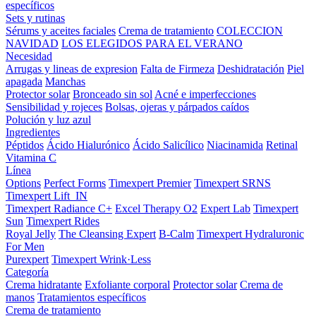
específicos
Sets y rutinas
Sérums y aceites faciales
Crema de tratamiento
COLECCION
NAVIDAD
LOS ELEGIDOS PARA EL VERANO
Necesidad
Arrugas y lineas de expresion
Falta de Firmeza
Deshidratación
Piel
apagada
Manchas
Protector solar
Bronceado sin sol
Acné e imperfecciones
Sensibilidad y rojeces
Bolsas, ojeras y párpados caídos
Polución y luz azul
Ingredientes
Péptidos
Ácido Hialurónico
Ácido Salicílico
Niacinamida
Retinal
Vitamina C
Línea
Options
Perfect Forms
Timexpert Premier
Timexpert SRNS
Timexpert Lift_IN
Timexpert Radiance C+
Excel Therapy O2
Expert Lab
Timexpert
Sun
Timexpert Rides
Royal Jelly
The Cleansing Expert
B-Calm
Timexpert Hydraluronic
For Men
Purexpert
Timexpert Wrink·Less
Categoría
Crema hidratante
Exfoliante corporal
Protector solar
Crema de
manos
Tratamientos específicos
Crema de tratamiento