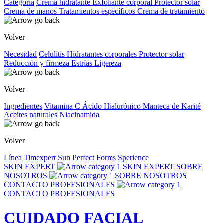
Categoría
Crema hidratante
Exfoliante corporal
Protector solar
Crema de manos
Tratamientos específicos
Crema de tratamiento
Volver
Necesidad
Celulitis
Hidratantes corporales
Protector solar
Reducción y firmeza
Estrías
Ligereza
Volver
Ingredientes
Vitamina C
Ácido Hialurónico
Manteca de Karité
Aceites naturales
Niacinamida
Volver
Línea
Timexpert Sun
Perfect Forms
Sperience
SKIN EXPERT
SKIN EXPERT
SOBRE
NOSOTROS
SOBRE NOSOTROS
CONTACTO PROFESIONALES
CONTACTO PROFESIONALES
CUIDADO FACIAL