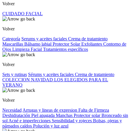
Volver
CUIDADO FACIAL
Volver
Categoría
Serums y aceites faciales
Crema de tratamiento
Mascarillas
Bálsamo labial
Protector Solar
Exfoliantes
Contorno de
Ojos
Limpieza Facial
Tratamientos específicos
Volver
Sets y rutinas
Sérums y aceites faciales
Crema de tratamiento
COLECCION NAVIDAD
LOS ELEGIDOS PARA EL
VERANO
Volver
Necesidad
Arrugas y lineas de expresion
Falta de Firmeza
Deshidratación
Piel apagada
Manchas
Protector solar
Bronceado sin
sol
Acné e imperfecciones
Sensibilidad y rojeces
Bolsas, ojeras y
párpados caídos
Polución y luz azul