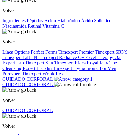
Volver
Ingredientes
Péptidos
Ácido Hialurónico
Ácido Salicílico
Niacinamida
Retinal
Vitamina C
Volver
Línea
Options
Perfect Forms
Timexpert Premier
Timexpert SRNS
Timexpert Lift_IN
Timexpert Radiance C+
Excel Therapy O2
Expert Lab
Timexpert Sun
Timexpert Rides
Royal Jelly
The
Cleansing Expert
B-Calm
Timexpert Hydraluronic
For Men
Purexpert
Timexpert Wrink·Less
CUIDADO CORPORAL
CUIDADO CORPORAL
Volver
CUIDADO CORPORAL
Volver