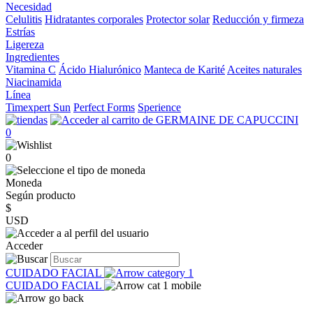
Necesidad
Celulitis
Hidratantes corporales
Protector solar
Reducción y firmeza
Estrías
Ligereza
Ingredientes
Vitamina C
Ácido Hialurónico
Manteca de Karité
Aceites naturales
Niacinamida
Línea
Timexpert Sun
Perfect Forms
Sperience
0
0
Moneda
Según producto
$
USD
Acceder
CUIDADO FACIAL
CUIDADO FACIAL