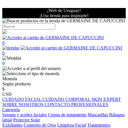
¡Web de Uruguay!
¡Una tienda para inspirarte!
0
0
0
Moneda
Según producto
$
USD
CUIDADO FACIAL
CUIDADO CORPORAL
SKIN EXPERT
SOBRE NOSOTROS
CONTACTO PROFESIONALES
Categoría
Serums y aceites faciales
Crema de tratamiento
Mascarillas
Bálsamo
labial
Protector Solar
Exfoliantes
Contorno de Ojos
Limpieza Facial
Tratamientos