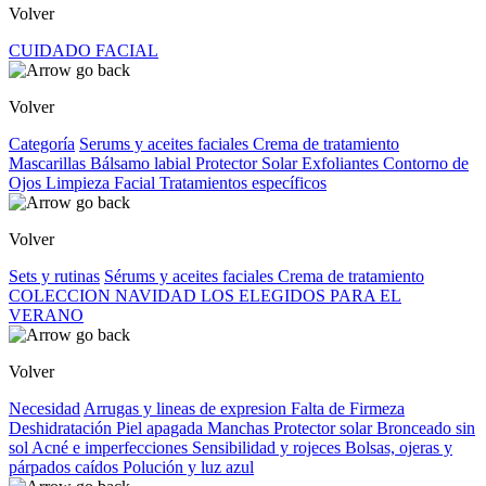
Volver
CUIDADO FACIAL
Volver
Categoría
Serums y aceites faciales
Crema de tratamiento
Mascarillas
Bálsamo labial
Protector Solar
Exfoliantes
Contorno de
Ojos
Limpieza Facial
Tratamientos específicos
Volver
Sets y rutinas
Sérums y aceites faciales
Crema de tratamiento
COLECCION NAVIDAD
LOS ELEGIDOS PARA EL
VERANO
Volver
Necesidad
Arrugas y lineas de expresion
Falta de Firmeza
Deshidratación
Piel apagada
Manchas
Protector solar
Bronceado sin
sol
Acné e imperfecciones
Sensibilidad y rojeces
Bolsas, ojeras y
párpados caídos
Polución y luz azul