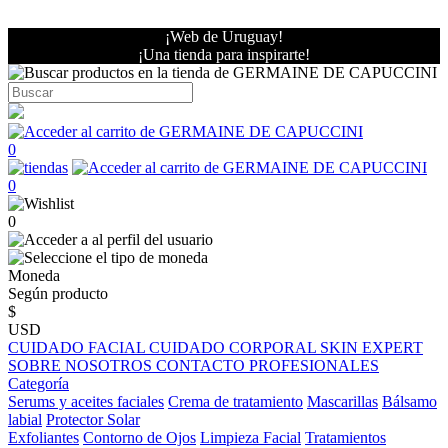
¡Web de Uruguay!
¡Una tienda para inspirarte!
0
0
0
Moneda
Según producto
$
USD
CUIDADO FACIAL
CUIDADO CORPORAL
SKIN EXPERT
SOBRE NOSOTROS
CONTACTO PROFESIONALES
Categoría
Serums y aceites faciales
Crema de tratamiento
Mascarillas
Bálsamo
labial
Protector Solar
Exfoliantes
Contorno de Ojos
Limpieza Facial
Tratamientos