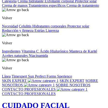
Categoría
Crema hidratante
Exfoliante corporal
Protector solar
Crema de manos
Tratamientos específicos
Crema de tratamiento
Volver
Necesidad
Celulitis
Hidratantes corporales
Protector solar
Reducción y firmeza
Estrías
Ligereza
Volver
Ingredientes
Vitamina C
Ácido Hialurónico
Manteca de Karité
Aceites naturales
Niacinamida
Volver
Línea
Timexpert Sun
Perfect Forms
Sperience
SKIN EXPERT
SKIN EXPERT
SOBRE
NOSOTROS
SOBRE NOSOTROS
CONTACTO PROFESIONALES
CONTACTO PROFESIONALES
CUIDADO FACIAL