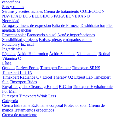
específicos
Sets y rutinas
Sérums y aceites faciales
Crema de tratamiento
COLECCION
NAVIDAD
LOS ELEGIDOS PARA EL VERANO
Necesidad
Arrugas y lineas de expresion
Falta de Firmeza
Deshidratación
Piel
apagada
Manchas
Protector solar
Bronceado sin sol
Acné e imperfecciones
Sensibilidad y rojeces
Bolsas, ojeras y párpados caídos
Polución y luz azul
Ingredientes
Péptidos
Ácido Hialurónico
Ácido Salicílico
Niacinamida
Retinal
Vitamina C
Línea
Options
Perfect Forms
Timexpert Premier
Timexpert SRNS
Timexpert Lift_IN
Timexpert Radiance C+
Excel Therapy O2
Expert Lab
Timexpert
Sun
Timexpert Rides
Royal Jelly
The Cleansing Expert
B-Calm
Timexpert Hydraluronic
For Men
Purexpert
Timexpert Wrink·Less
Categoría
Crema hidratante
Exfoliante corporal
Protector solar
Crema de
manos
Tratamientos específicos
Crema de tratamiento