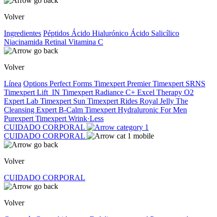
Volver
Ingredientes
Péptidos
Ácido Hialurónico
Ácido Salicílico
Niacinamida
Retinal
Vitamina C
Volver
Línea
Options
Perfect Forms
Timexpert Premier
Timexpert SRNS
Timexpert Lift_IN
Timexpert Radiance C+
Excel Therapy O2
Expert Lab
Timexpert Sun
Timexpert Rides
Royal Jelly
The
Cleansing Expert
B-Calm
Timexpert Hydraluronic
For Men
Purexpert
Timexpert Wrink·Less
CUIDADO CORPORAL
CUIDADO CORPORAL
Volver
CUIDADO CORPORAL
Volver