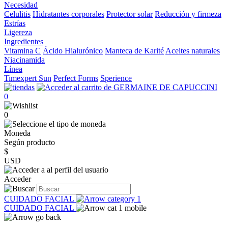
Necesidad
Celulitis
Hidratantes corporales
Protector solar
Reducción y firmeza
Estrías
Ligereza
Ingredientes
Vitamina C
Ácido Hialurónico
Manteca de Karité
Aceites naturales
Niacinamida
Línea
Timexpert Sun
Perfect Forms
Sperience
0
0
Moneda
Según producto
$
USD
Acceder
CUIDADO FACIAL
CUIDADO FACIAL