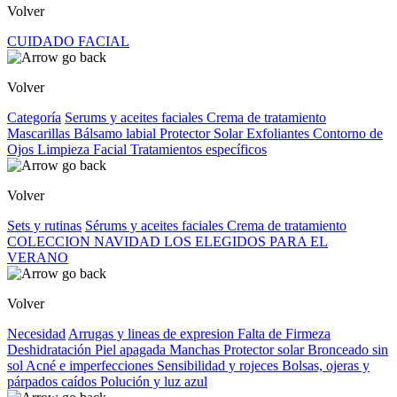
Volver
CUIDADO FACIAL
Volver
Categoría
Serums y aceites faciales
Crema de tratamiento
Mascarillas
Bálsamo labial
Protector Solar
Exfoliantes
Contorno de
Ojos
Limpieza Facial
Tratamientos específicos
Volver
Sets y rutinas
Sérums y aceites faciales
Crema de tratamiento
COLECCION NAVIDAD
LOS ELEGIDOS PARA EL
VERANO
Volver
Necesidad
Arrugas y lineas de expresion
Falta de Firmeza
Deshidratación
Piel apagada
Manchas
Protector solar
Bronceado sin
sol
Acné e imperfecciones
Sensibilidad y rojeces
Bolsas, ojeras y
párpados caídos
Polución y luz azul