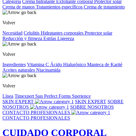
Categoría
Crema hidratante
Exfoliante corporal
Protector solar
Crema de manos
Tratamientos específicos
Crema de tratamiento
Volver
Necesidad
Celulitis
Hidratantes corporales
Protector solar
Reducción y firmeza
Estrías
Ligereza
Volver
Ingredientes
Vitamina C
Ácido Hialurónico
Manteca de Karité
Aceites naturales
Niacinamida
Volver
Línea
Timexpert Sun
Perfect Forms
Sperience
SKIN EXPERT
SKIN EXPERT
SOBRE
NOSOTROS
SOBRE NOSOTROS
CONTACTO PROFESIONALES
CONTACTO PROFESIONALES
CUIDADO CORPORAL