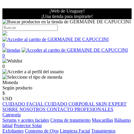
¡Web de Uruguay!
¡Una tienda para inspirarte!
0
0
0
Moneda
Según producto
$
USD
CUIDADO FACIAL
CUIDADO CORPORAL
SKIN EXPERT
SOBRE NOSOTROS
CONTACTO PROFESIONALES
Categoría
Serums y aceites faciales
Crema de tratamiento
Mascarillas
Bálsamo
labial
Protector Solar
Exfoliantes
Contorno de Ojos
Limpieza Facial
Tratamientos