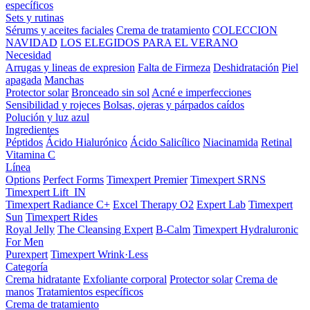
específicos
Sets y rutinas
Sérums y aceites faciales
Crema de tratamiento
COLECCION
NAVIDAD
LOS ELEGIDOS PARA EL VERANO
Necesidad
Arrugas y lineas de expresion
Falta de Firmeza
Deshidratación
Piel
apagada
Manchas
Protector solar
Bronceado sin sol
Acné e imperfecciones
Sensibilidad y rojeces
Bolsas, ojeras y párpados caídos
Polución y luz azul
Ingredientes
Péptidos
Ácido Hialurónico
Ácido Salicílico
Niacinamida
Retinal
Vitamina C
Línea
Options
Perfect Forms
Timexpert Premier
Timexpert SRNS
Timexpert Lift_IN
Timexpert Radiance C+
Excel Therapy O2
Expert Lab
Timexpert
Sun
Timexpert Rides
Royal Jelly
The Cleansing Expert
B-Calm
Timexpert Hydraluronic
For Men
Purexpert
Timexpert Wrink·Less
Categoría
Crema hidratante
Exfoliante corporal
Protector solar
Crema de
manos
Tratamientos específicos
Crema de tratamiento