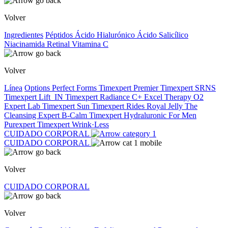
Volver
Ingredientes
Péptidos
Ácido Hialurónico
Ácido Salicílico
Niacinamida
Retinal
Vitamina C
Volver
Línea
Options
Perfect Forms
Timexpert Premier
Timexpert SRNS
Timexpert Lift_IN
Timexpert Radiance C+
Excel Therapy O2
Expert Lab
Timexpert Sun
Timexpert Rides
Royal Jelly
The
Cleansing Expert
B-Calm
Timexpert Hydraluronic
For Men
Purexpert
Timexpert Wrink·Less
CUIDADO CORPORAL
CUIDADO CORPORAL
Volver
CUIDADO CORPORAL
Volver