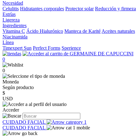
Necesidad
Celulitis
Hidratantes corporales
Protector solar
Reducción y firmeza
Estrías
Ligereza
Ingredientes
Vitamina C
Ácido Hialurónico
Manteca de Karité
Aceites naturales
Niacinamida
Línea
Timexpert Sun
Perfect Forms
Sperience
0
0
Moneda
Según producto
$
USD
Acceder
CUIDADO FACIAL
CUIDADO FACIAL