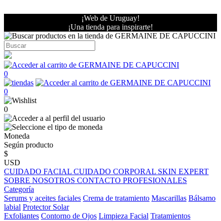
¡Web de Uruguay!
¡Una tienda para inspirarte!
0
0
0
Moneda
Según producto
$
USD
CUIDADO FACIAL
CUIDADO CORPORAL
SKIN EXPERT
SOBRE NOSOTROS
CONTACTO PROFESIONALES
Categoría
Serums y aceites faciales
Crema de tratamiento
Mascarillas
Bálsamo
labial
Protector Solar
Exfoliantes
Contorno de Ojos
Limpieza Facial
Tratamientos