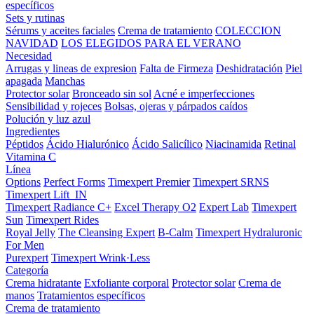
específicos
Sets y rutinas
Sérums y aceites faciales
Crema de tratamiento
COLECCION
NAVIDAD
LOS ELEGIDOS PARA EL VERANO
Necesidad
Arrugas y lineas de expresion
Falta de Firmeza
Deshidratación
Piel
apagada
Manchas
Protector solar
Bronceado sin sol
Acné e imperfecciones
Sensibilidad y rojeces
Bolsas, ojeras y párpados caídos
Polución y luz azul
Ingredientes
Péptidos
Ácido Hialurónico
Ácido Salicílico
Niacinamida
Retinal
Vitamina C
Línea
Options
Perfect Forms
Timexpert Premier
Timexpert SRNS
Timexpert Lift_IN
Timexpert Radiance C+
Excel Therapy O2
Expert Lab
Timexpert
Sun
Timexpert Rides
Royal Jelly
The Cleansing Expert
B-Calm
Timexpert Hydraluronic
For Men
Purexpert
Timexpert Wrink·Less
Categoría
Crema hidratante
Exfoliante corporal
Protector solar
Crema de
manos
Tratamientos específicos
Crema de tratamiento