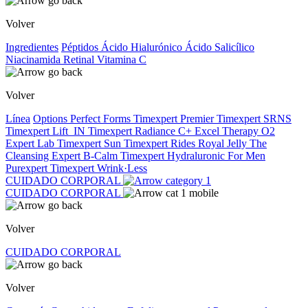
Volver
Ingredientes
Péptidos
Ácido Hialurónico
Ácido Salicílico
Niacinamida
Retinal
Vitamina C
Volver
Línea
Options
Perfect Forms
Timexpert Premier
Timexpert SRNS
Timexpert Lift_IN
Timexpert Radiance C+
Excel Therapy O2
Expert Lab
Timexpert Sun
Timexpert Rides
Royal Jelly
The
Cleansing Expert
B-Calm
Timexpert Hydraluronic
For Men
Purexpert
Timexpert Wrink·Less
CUIDADO CORPORAL
CUIDADO CORPORAL
Volver
CUIDADO CORPORAL
Volver