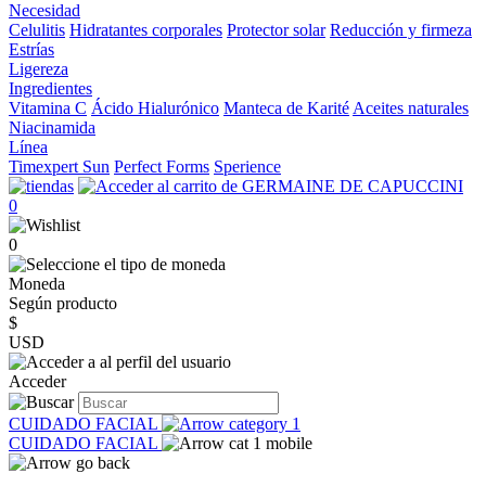
Necesidad
Celulitis
Hidratantes corporales
Protector solar
Reducción y firmeza
Estrías
Ligereza
Ingredientes
Vitamina C
Ácido Hialurónico
Manteca de Karité
Aceites naturales
Niacinamida
Línea
Timexpert Sun
Perfect Forms
Sperience
0
0
Moneda
Según producto
$
USD
Acceder
CUIDADO FACIAL
CUIDADO FACIAL