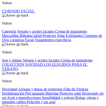
Volver
CUIDADO FACIAL
Volver
Categoría
Serums y aceites faciales
Crema de tratamiento
Mascarillas
Bálsamo labial
Protector Solar
Exfoliantes
Contorno de
Ojos
Limpieza Facial
Tratamientos específicos
Volver
Sets y rutinas
Sérums y aceites faciales
Crema de tratamiento
COLECCION NAVIDAD
LOS ELEGIDOS PARA EL
VERANO
Volver
Necesidad
Arrugas y lineas de expresion
Falta de Firmeza
Deshidratación
Piel apagada
Manchas
Protector solar
Bronceado sin
sol
Acné e imperfecciones
Sensibilidad y rojeces
Bolsas, ojeras y
párpados caídos
Polución y luz azul