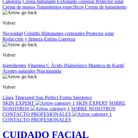
Categoría
Crema hidratante
Exfoliante corporal
Protector solar
Crema de manos
Tratamientos específicos
Crema de tratamiento
Volver
Necesidad
Celulitis
Hidratantes corporales
Protector solar
Reducción y firmeza
Estrías
Ligereza
Volver
Ingredientes
Vitamina C
Ácido Hialurónico
Manteca de Karité
Aceites naturales
Niacinamida
Volver
Línea
Timexpert Sun
Perfect Forms
Sperience
SKIN EXPERT
SKIN EXPERT
SOBRE
NOSOTROS
SOBRE NOSOTROS
CONTACTO PROFESIONALES
CONTACTO PROFESIONALES
CUIDADO FACIAL