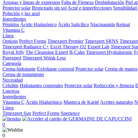
Arrugas y lineas de expresion
Falta de Firmeza
Deshidratación
Piel a
Protector solar
Bronceado sin sol
Acné e imperfecciones
Sensibilidad 
Polución y luz azul
Ingredientes
Péptidos
Ácido Hialurónico
Ácido Salicílico
Niacinamida
Retinal
Vitamina C
Línea
Options
Perfect Forms
Timexpert Premier
Timexpert SRNS
Timexper
Timexpert Radiance C+
Excel Therapy O2
Expert Lab
Timexpert Su
Royal Jelly
The Cleansing Expert
B-Calm
Timexpert Hydraluronic
F
Purexpert
Timexpert Wrink·Less
Categoría
Crema hidratante
Exfoliante corporal
Protector solar
Crema de manos
Crema de tratamiento
Necesidad
Celulitis
Hidratantes corporales
Protector solar
Reducción y firmeza
E
Ligereza
Ingredientes
Vitamina C
Ácido Hialurónico
Manteca de Karité
Aceites naturales
N
Línea
Timexpert Sun
Perfect Forms
Sperience
0
0