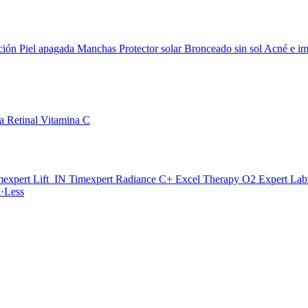
ción
Piel apagada
Manchas
Protector solar
Bronceado sin sol
Acné e im
da
Retinal
Vitamina C
mexpert Lift_IN
Timexpert Radiance C+
Excel Therapy O2
Expert La
·Less