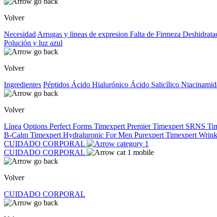
Volver
Necesidad
Arrugas y lineas de expresion
Falta de Firmeza
Deshidrata
Polución y luz azul
Volver
Ingredientes
Péptidos
Ácido Hialurónico
Ácido Salicílico
Niacinami
Volver
Línea
Options
Perfect Forms
Timexpert Premier
Timexpert SRNS
Ti
B-Calm
Timexpert Hydraluronic
For Men
Purexpert
Timexpert Wrink
CUIDADO CORPORAL
CUIDADO CORPORAL
Volver
CUIDADO CORPORAL