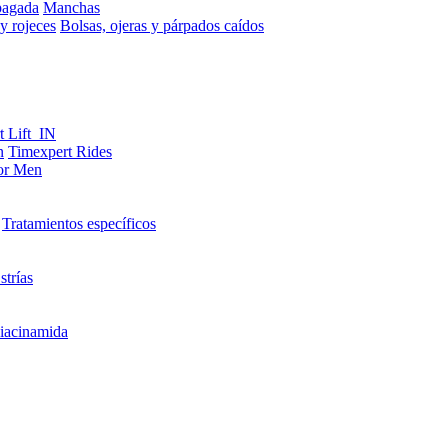
pagada
Manchas
y rojeces
Bolsas, ojeras y párpados caídos
t Lift_IN
n
Timexpert Rides
or Men
Tratamientos específicos
strías
iacinamida