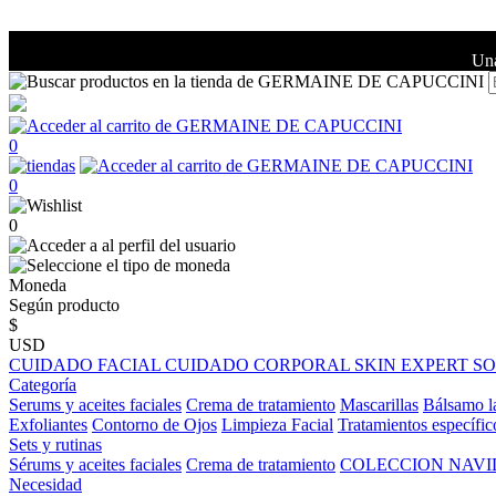
Una
0
0
0
Moneda
Según producto
$
USD
CUIDADO FACIAL
CUIDADO CORPORAL
SKIN EXPERT
S
Categoría
Serums y aceites faciales
Crema de tratamiento
Mascarillas
Bálsamo l
Exfoliantes
Contorno de Ojos
Limpieza Facial
Tratamientos específic
Sets y rutinas
Sérums y aceites faciales
Crema de tratamiento
COLECCION NAV
Necesidad