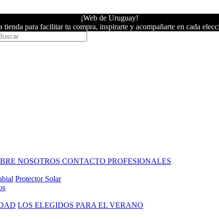
¡Web de Uruguay!
 tienda para facilitar tu compra, inspirarte y acompañarte en cada elecc
OBRE NOSOTROS
CONTACTO PROFESIONALES
abial
Protector Solar
os
IDAD
LOS ELEGIDOS PARA EL VERANO