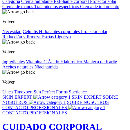
Categoría
Crema hidratante
Exfoliante corporal
Protector solar
Crema de manos
Tratamientos específicos
Crema de tratamiento
Volver
Necesidad
Celulitis
Hidratantes corporales
Protector solar
Reducción y firmeza
Estrías
Ligereza
Volver
Ingredientes
Vitamina C
Ácido Hialurónico
Manteca de Karité
Aceites naturales
Niacinamida
Volver
Línea
Timexpert Sun
Perfect Forms
Sperience
SKIN EXPERT
SKIN EXPERT
SOBRE
NOSOTROS
SOBRE NOSOTROS
CONTACTO PROFESIONALES
CONTACTO PROFESIONALES
CUIDADO CORPORAL