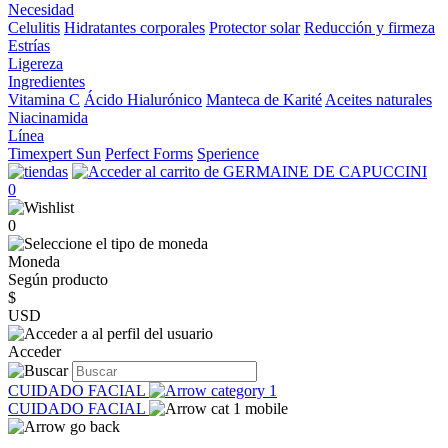
Necesidad
Celulitis
Hidratantes corporales
Protector solar
Reducción y firmeza
Estrías
Ligereza
Ingredientes
Vitamina C
Ácido Hialurónico
Manteca de Karité
Aceites naturales
Niacinamida
Línea
Timexpert Sun
Perfect Forms
Sperience
0
0
Moneda
Según producto
$
USD
Acceder
CUIDADO FACIAL
CUIDADO FACIAL