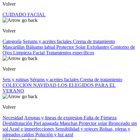
Volver
CUIDADO FACIAL
Volver
Categoría
Serums y aceites faciales
Crema de tratamiento
Mascarillas
Bálsamo labial
Protector Solar
Exfoliantes
Contorno de
Ojos
Limpieza Facial
Tratamientos específicos
Volver
Sets y rutinas
Sérums y aceites faciales
Crema de tratamiento
COLECCION NAVIDAD
LOS ELEGIDOS PARA EL
VERANO
Volver
Necesidad
Arrugas y lineas de expresion
Falta de Firmeza
Deshidratación
Piel apagada
Manchas
Protector solar
Bronceado sin
sol
Acné e imperfecciones
Sensibilidad y rojeces
Bolsas, ojeras y
párpados caídos
Polución y luz azul