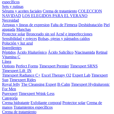
específicos
Sets y rutinas
Sérums y aceites faciales
Crema de tratamiento
COLECCION
NAVIDAD
LOS ELEGIDOS PARA EL VERANO
Necesidad
Arrugas y lineas de expresion
Falta de Firmeza
Deshidratación
Piel
apagada
Manchas
Protector solar
Bronceado sin sol
Acné e imperfecciones
Sensibilidad y rojeces
Bolsas, ojeras y párpados caídos
Polución y luz azul
Ingredientes
Péptidos
Ácido Hialurónico
Ácido Salicílico
Niacinamida
Retinal
Vitamina C
Línea
Options
Perfect Forms
Timexpert Premier
Timexpert SRNS
Timexpert Lift_IN
Timexpert Radiance C+
Excel Therapy O2
Expert Lab
Timexpert
Sun
Timexpert Rides
Royal Jelly
The Cleansing Expert
B-Calm
Timexpert Hydraluronic
For Men
Purexpert
Timexpert Wrink·Less
Categoría
Crema hidratante
Exfoliante corporal
Protector solar
Crema de
manos
Tratamientos específicos
Crema de tratamiento