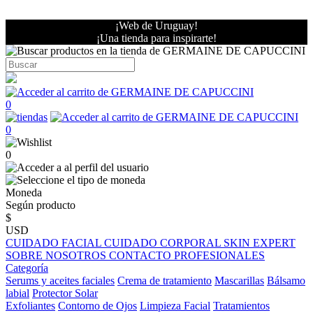
¡Web de Uruguay!
¡Una tienda para inspirarte!
0
0
0
Moneda
Según producto
$
USD
CUIDADO FACIAL
CUIDADO CORPORAL
SKIN EXPERT
SOBRE NOSOTROS
CONTACTO PROFESIONALES
Categoría
Serums y aceites faciales
Crema de tratamiento
Mascarillas
Bálsamo
labial
Protector Solar
Exfoliantes
Contorno de Ojos
Limpieza Facial
Tratamientos