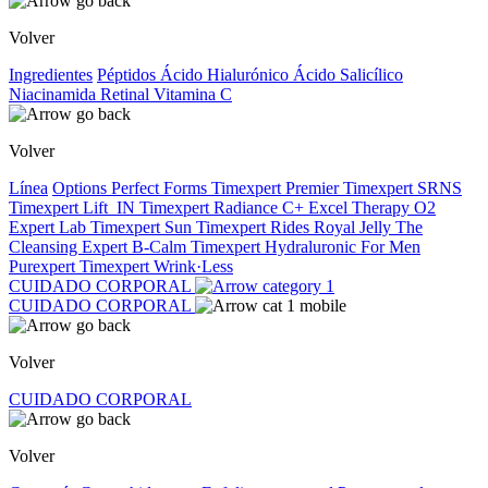
Volver
Ingredientes
Péptidos
Ácido Hialurónico
Ácido Salicílico
Niacinamida
Retinal
Vitamina C
Volver
Línea
Options
Perfect Forms
Timexpert Premier
Timexpert SRNS
Timexpert Lift_IN
Timexpert Radiance C+
Excel Therapy O2
Expert Lab
Timexpert Sun
Timexpert Rides
Royal Jelly
The
Cleansing Expert
B-Calm
Timexpert Hydraluronic
For Men
Purexpert
Timexpert Wrink·Less
CUIDADO CORPORAL
CUIDADO CORPORAL
Volver
CUIDADO CORPORAL
Volver