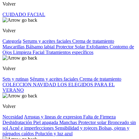
Volver
CUIDADO FACIAL
Volver
Categoría
Serums y aceites faciales
Crema de tratamiento
Mascarillas
Bálsamo labial
Protector Solar
Exfoliantes
Contorno de
Ojos
Limpieza Facial
Tratamientos específicos
Volver
Sets y rutinas
Sérums y aceites faciales
Crema de tratamiento
COLECCION NAVIDAD
LOS ELEGIDOS PARA EL
VERANO
Volver
Necesidad
Arrugas y lineas de expresion
Falta de Firmeza
Deshidratación
Piel apagada
Manchas
Protector solar
Bronceado sin
sol
Acné e imperfecciones
Sensibilidad y rojeces
Bolsas, ojeras y
párpados caídos
Polución y luz azul