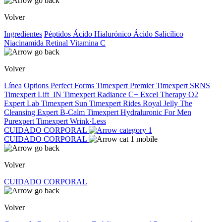
Volver
Ingredientes
Péptidos
Ácido Hialurónico
Ácido Salicílico
Niacinamida
Retinal
Vitamina C
Volver
Línea
Options
Perfect Forms
Timexpert Premier
Timexpert SRNS
Timexpert Lift_IN
Timexpert Radiance C+
Excel Therapy O2
Expert Lab
Timexpert Sun
Timexpert Rides
Royal Jelly
The
Cleansing Expert
B-Calm
Timexpert Hydraluronic
For Men
Purexpert
Timexpert Wrink·Less
CUIDADO CORPORAL
CUIDADO CORPORAL
Volver
CUIDADO CORPORAL
Volver