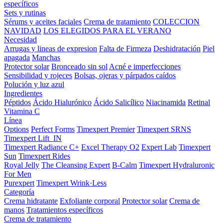
específicos
Sets y rutinas
Sérums y aceites faciales
Crema de tratamiento
COLECCION
NAVIDAD
LOS ELEGIDOS PARA EL VERANO
Necesidad
Arrugas y lineas de expresion
Falta de Firmeza
Deshidratación
Piel
apagada
Manchas
Protector solar
Bronceado sin sol
Acné e imperfecciones
Sensibilidad y rojeces
Bolsas, ojeras y párpados caídos
Polución y luz azul
Ingredientes
Péptidos
Ácido Hialurónico
Ácido Salicílico
Niacinamida
Retinal
Vitamina C
Línea
Options
Perfect Forms
Timexpert Premier
Timexpert SRNS
Timexpert Lift_IN
Timexpert Radiance C+
Excel Therapy O2
Expert Lab
Timexpert
Sun
Timexpert Rides
Royal Jelly
The Cleansing Expert
B-Calm
Timexpert Hydraluronic
For Men
Purexpert
Timexpert Wrink·Less
Categoría
Crema hidratante
Exfoliante corporal
Protector solar
Crema de
manos
Tratamientos específicos
Crema de tratamiento