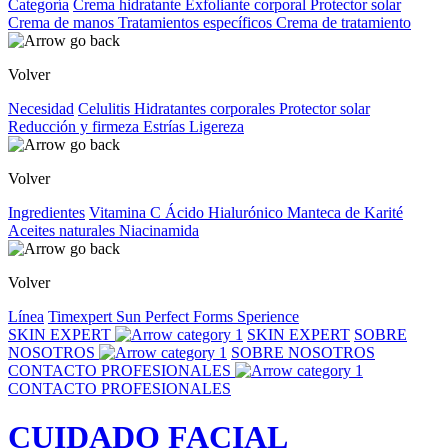
Categoría
Crema hidratante
Exfoliante corporal
Protector solar
Crema de manos
Tratamientos específicos
Crema de tratamiento
Volver
Necesidad
Celulitis
Hidratantes corporales
Protector solar
Reducción y firmeza
Estrías
Ligereza
Volver
Ingredientes
Vitamina C
Ácido Hialurónico
Manteca de Karité
Aceites naturales
Niacinamida
Volver
Línea
Timexpert Sun
Perfect Forms
Sperience
SKIN EXPERT
SKIN EXPERT
SOBRE
NOSOTROS
SOBRE NOSOTROS
CONTACTO PROFESIONALES
CONTACTO PROFESIONALES
CUIDADO FACIAL