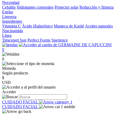
Necesidad
Celulitis
Hidratantes corporales
Protector solar
Reducción y firmeza
Estrías
Ligereza
Ingredientes
Vitamina C
Ácido Hialurónico
Manteca de Karité
Aceites naturales
Niacinamida
Línea
Timexpert Sun
Perfect Forms
Sperience
0
0
Moneda
Según producto
$
USD
Acceder
CUIDADO FACIAL
CUIDADO FACIAL