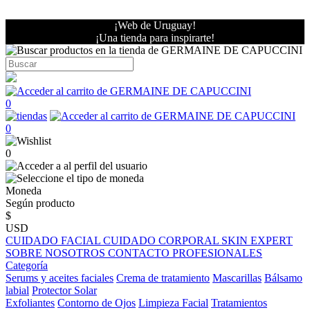
¡Web de Uruguay!
¡Una tienda para inspirarte!
0
0
0
Moneda
Según producto
$
USD
CUIDADO FACIAL
CUIDADO CORPORAL
SKIN EXPERT
SOBRE NOSOTROS
CONTACTO PROFESIONALES
Categoría
Serums y aceites faciales
Crema de tratamiento
Mascarillas
Bálsamo
labial
Protector Solar
Exfoliantes
Contorno de Ojos
Limpieza Facial
Tratamientos