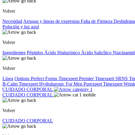
Volver
Necesidad
Arrugas y lineas de expresion
Falta de Firmeza
Deshidrata
Polución y luz azul
Volver
Ingredientes
Péptidos
Ácido Hialurónico
Ácido Salicílico
Niacinami
Volver
Línea
Options
Perfect Forms
Timexpert Premier
Timexpert SRNS
Ti
B-Calm
Timexpert Hydraluronic
For Men
Purexpert
Timexpert Wrink
CUIDADO CORPORAL
CUIDADO CORPORAL
Volver
CUIDADO CORPORAL