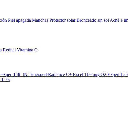
ción
Piel apagada
Manchas
Protector solar
Bronceado sin sol
Acné e im
da
Retinal
Vitamina C
mexpert Lift_IN
Timexpert Radiance C+
Excel Therapy O2
Expert La
·Less