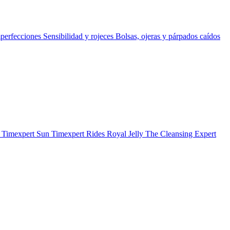
perfecciones
Sensibilidad y rojeces
Bolsas, ojeras y párpados caídos
b
Timexpert Sun
Timexpert Rides
Royal Jelly
The Cleansing Expert