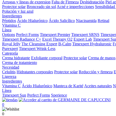
Arrugas y lineas de expresion
Falta de Firmeza
Deshidratación
Piel a
Protector solar
Bronceado sin sol
Acné e imperfecciones
Sensibilidad 
Polución y luz azul
Ingredientes
Péptidos
Ácido Hialurónico
Ácido Salicílico
Niacinamida
Retinal
Vitamina C
Línea
Options
Perfect Forms
Timexpert Premier
Timexpert SRNS
Timexper
Timexpert Radiance C+
Excel Therapy O2
Expert Lab
Timexpert Su
Royal Jelly
The Cleansing Expert
B-Calm
Timexpert Hydraluronic
F
Purexpert
Timexpert Wrink·Less
Categoría
Crema hidratante
Exfoliante corporal
Protector solar
Crema de manos
Crema de tratamiento
Necesidad
Celulitis
Hidratantes corporales
Protector solar
Reducción y firmeza
E
Ligereza
Ingredientes
Vitamina C
Ácido Hialurónico
Manteca de Karité
Aceites naturales
N
Línea
Timexpert Sun
Perfect Forms
Sperience
0
0