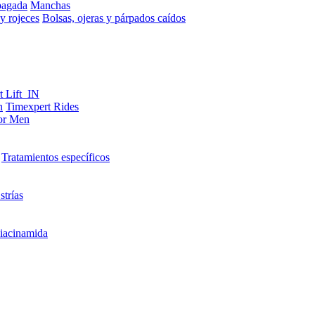
pagada
Manchas
y rojeces
Bolsas, ojeras y párpados caídos
t Lift_IN
n
Timexpert Rides
or Men
Tratamientos específicos
strías
iacinamida