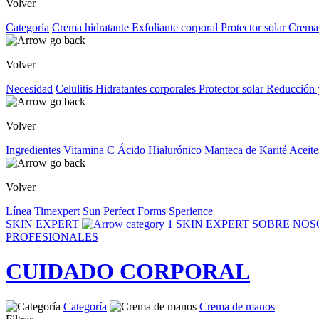
Volver
Categoría
Crema hidratante
Exfoliante corporal
Protector solar
Crema
Volver
Necesidad
Celulitis
Hidratantes corporales
Protector solar
Reducción 
Volver
Ingredientes
Vitamina C
Ácido Hialurónico
Manteca de Karité
Aceite
Volver
Línea
Timexpert Sun
Perfect Forms
Sperience
SKIN EXPERT
SKIN EXPERT
SOBRE NO
PROFESIONALES
CUIDADO CORPORAL
Categoría
Crema de manos