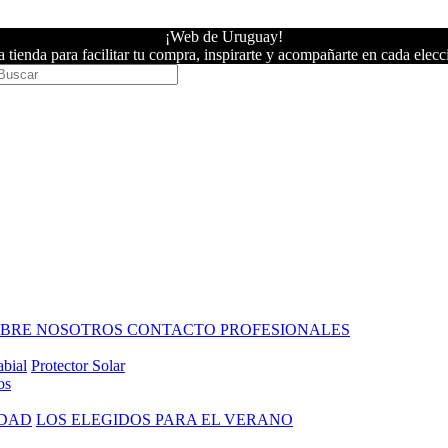
¡Web de Uruguay!
 tienda para facilitar tu compra, inspirarte y acompañarte en cada elecc
OBRE NOSOTROS
CONTACTO PROFESIONALES
abial
Protector Solar
os
IDAD
LOS ELEGIDOS PARA EL VERANO