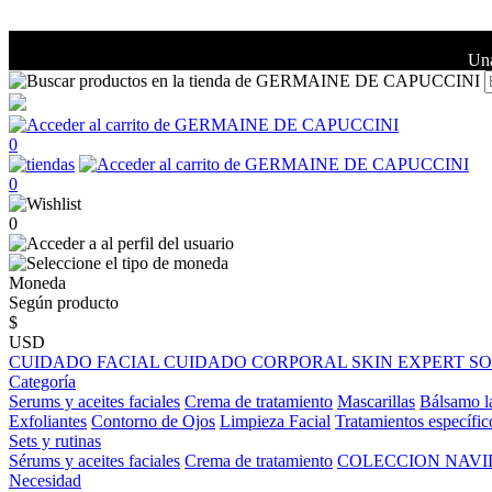
Una
0
0
0
Moneda
Según producto
$
USD
CUIDADO FACIAL
CUIDADO CORPORAL
SKIN EXPERT
S
Categoría
Serums y aceites faciales
Crema de tratamiento
Mascarillas
Bálsamo l
Exfoliantes
Contorno de Ojos
Limpieza Facial
Tratamientos específic
Sets y rutinas
Sérums y aceites faciales
Crema de tratamiento
COLECCION NAV
Necesidad