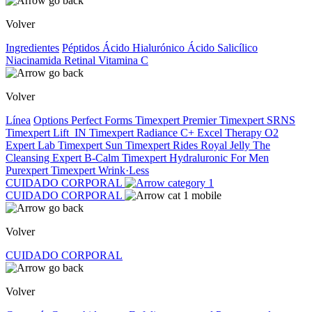
Volver
Ingredientes
Péptidos
Ácido Hialurónico
Ácido Salicílico
Niacinamida
Retinal
Vitamina C
Volver
Línea
Options
Perfect Forms
Timexpert Premier
Timexpert SRNS
Timexpert Lift_IN
Timexpert Radiance C+
Excel Therapy O2
Expert Lab
Timexpert Sun
Timexpert Rides
Royal Jelly
The
Cleansing Expert
B-Calm
Timexpert Hydraluronic
For Men
Purexpert
Timexpert Wrink·Less
CUIDADO CORPORAL
CUIDADO CORPORAL
Volver
CUIDADO CORPORAL
Volver