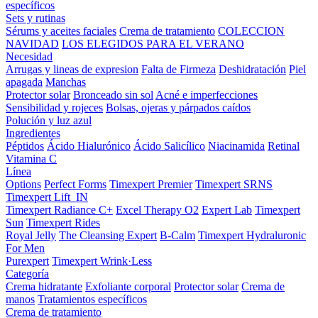
específicos
Sets y rutinas
Sérums y aceites faciales
Crema de tratamiento
COLECCION
NAVIDAD
LOS ELEGIDOS PARA EL VERANO
Necesidad
Arrugas y lineas de expresion
Falta de Firmeza
Deshidratación
Piel
apagada
Manchas
Protector solar
Bronceado sin sol
Acné e imperfecciones
Sensibilidad y rojeces
Bolsas, ojeras y párpados caídos
Polución y luz azul
Ingredientes
Péptidos
Ácido Hialurónico
Ácido Salicílico
Niacinamida
Retinal
Vitamina C
Línea
Options
Perfect Forms
Timexpert Premier
Timexpert SRNS
Timexpert Lift_IN
Timexpert Radiance C+
Excel Therapy O2
Expert Lab
Timexpert
Sun
Timexpert Rides
Royal Jelly
The Cleansing Expert
B-Calm
Timexpert Hydraluronic
For Men
Purexpert
Timexpert Wrink·Less
Categoría
Crema hidratante
Exfoliante corporal
Protector solar
Crema de
manos
Tratamientos específicos
Crema de tratamiento