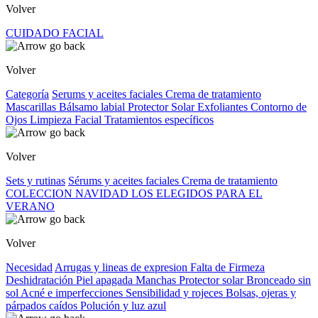
Volver
CUIDADO FACIAL
Volver
Categoría
Serums y aceites faciales
Crema de tratamiento
Mascarillas
Bálsamo labial
Protector Solar
Exfoliantes
Contorno de
Ojos
Limpieza Facial
Tratamientos específicos
Volver
Sets y rutinas
Sérums y aceites faciales
Crema de tratamiento
COLECCION NAVIDAD
LOS ELEGIDOS PARA EL
VERANO
Volver
Necesidad
Arrugas y lineas de expresion
Falta de Firmeza
Deshidratación
Piel apagada
Manchas
Protector solar
Bronceado sin
sol
Acné e imperfecciones
Sensibilidad y rojeces
Bolsas, ojeras y
párpados caídos
Polución y luz azul