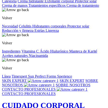
Categoría
Crema hidratante
Exfoliante corporal
Protector solar
Crema de manos
Tratamientos específicos
Crema de tratamiento
Volver
Necesidad
Celulitis
Hidratantes corporales
Protector solar
Reducción y firmeza
Estrías
Ligereza
Volver
Ingredientes
Vitamina C
Ácido Hialurónico
Manteca de Karité
Aceites naturales
Niacinamida
Volver
Línea
Timexpert Sun
Perfect Forms
Sperience
SKIN EXPERT
SKIN EXPERT
SOBRE
NOSOTROS
SOBRE NOSOTROS
CONTACTO PROFESIONALES
CONTACTO PROFESIONALES
CUIDADO CORPORAL