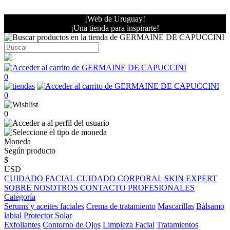
¡Web de Uruguay!
¡Una tienda para inspirarte!
0
0
0
Moneda
Según producto
$
USD
CUIDADO FACIAL
CUIDADO CORPORAL
SKIN EXPERT
SOBRE NOSOTROS
CONTACTO PROFESIONALES
Categoría
Serums y aceites faciales
Crema de tratamiento
Mascarillas
Bálsamo
labial
Protector Solar
Exfoliantes
Contorno de Ojos
Limpieza Facial
Tratamientos