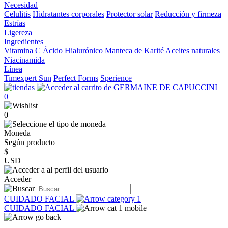
Necesidad
Celulitis
Hidratantes corporales
Protector solar
Reducción y firmeza
Estrías
Ligereza
Ingredientes
Vitamina C
Ácido Hialurónico
Manteca de Karité
Aceites naturales
Niacinamida
Línea
Timexpert Sun
Perfect Forms
Sperience
0
0
Moneda
Según producto
$
USD
Acceder
CUIDADO FACIAL
CUIDADO FACIAL