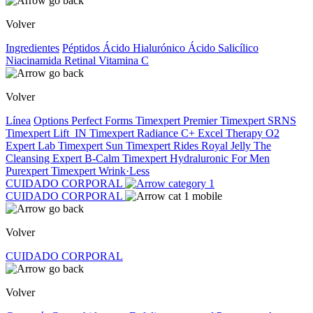
Volver
Ingredientes
Péptidos
Ácido Hialurónico
Ácido Salicílico
Niacinamida
Retinal
Vitamina C
Volver
Línea
Options
Perfect Forms
Timexpert Premier
Timexpert SRNS
Timexpert Lift_IN
Timexpert Radiance C+
Excel Therapy O2
Expert Lab
Timexpert Sun
Timexpert Rides
Royal Jelly
The
Cleansing Expert
B-Calm
Timexpert Hydraluronic
For Men
Purexpert
Timexpert Wrink·Less
CUIDADO CORPORAL
CUIDADO CORPORAL
Volver
CUIDADO CORPORAL
Volver