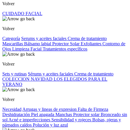
Volver
CUIDADO FACIAL
Volver
Categoría
Serums y aceites faciales
Crema de tratamiento
Mascarillas
Bálsamo labial
Protector Solar
Exfoliantes
Contorno de
Ojos
Limpieza Facial
Tratamientos específicos
Volver
Sets y rutinas
Sérums y aceites faciales
Crema de tratamiento
COLECCION NAVIDAD
LOS ELEGIDOS PARA EL
VERANO
Volver
Necesidad
Arrugas y lineas de expresion
Falta de Firmeza
Deshidratación
Piel apagada
Manchas
Protector solar
Bronceado sin
sol
Acné e imperfecciones
Sensibilidad y rojeces
Bolsas, ojeras y
párpados caídos
Polución y luz azul