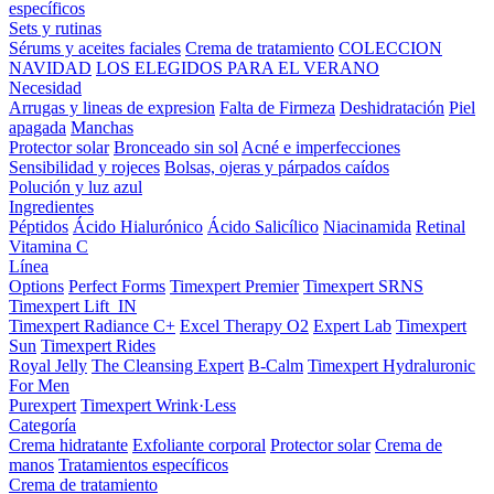
específicos
Sets y rutinas
Sérums y aceites faciales
Crema de tratamiento
COLECCION
NAVIDAD
LOS ELEGIDOS PARA EL VERANO
Necesidad
Arrugas y lineas de expresion
Falta de Firmeza
Deshidratación
Piel
apagada
Manchas
Protector solar
Bronceado sin sol
Acné e imperfecciones
Sensibilidad y rojeces
Bolsas, ojeras y párpados caídos
Polución y luz azul
Ingredientes
Péptidos
Ácido Hialurónico
Ácido Salicílico
Niacinamida
Retinal
Vitamina C
Línea
Options
Perfect Forms
Timexpert Premier
Timexpert SRNS
Timexpert Lift_IN
Timexpert Radiance C+
Excel Therapy O2
Expert Lab
Timexpert
Sun
Timexpert Rides
Royal Jelly
The Cleansing Expert
B-Calm
Timexpert Hydraluronic
For Men
Purexpert
Timexpert Wrink·Less
Categoría
Crema hidratante
Exfoliante corporal
Protector solar
Crema de
manos
Tratamientos específicos
Crema de tratamiento