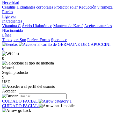
Necesidad
Celulitis
Hidratantes corporales
Protector solar
Reducción y firmeza
Estrías
Ligereza
Ingredientes
Vitamina C
Ácido Hialurónico
Manteca de Karité
Aceites naturales
Niacinamida
Línea
Timexpert Sun
Perfect Forms
Sperience
0
0
Moneda
Según producto
$
USD
Acceder
CUIDADO FACIAL
CUIDADO FACIAL