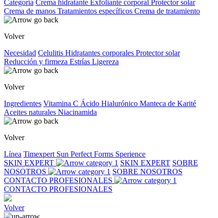
Categoría
Crema hidratante
Exfoliante corporal
Protector solar
Crema de manos
Tratamientos específicos
Crema de tratamiento
Volver
Necesidad
Celulitis
Hidratantes corporales
Protector solar
Reducción y firmeza
Estrías
Ligereza
Volver
Ingredientes
Vitamina C
Ácido Hialurónico
Manteca de Karité
Aceites naturales
Niacinamida
Volver
Línea
Timexpert Sun
Perfect Forms
Sperience
SKIN EXPERT
SKIN EXPERT
SOBRE
NOSOTROS
SOBRE NOSOTROS
CONTACTO PROFESIONALES
CONTACTO PROFESIONALES
Volver