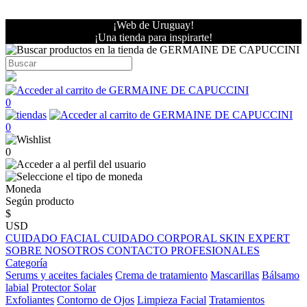
¡Web de Uruguay!
¡Una tienda para inspirarte!
0
0
0
Moneda
Según producto
$
USD
CUIDADO FACIAL
CUIDADO CORPORAL
SKIN EXPERT
SOBRE NOSOTROS
CONTACTO PROFESIONALES
Categoría
Serums y aceites faciales
Crema de tratamiento
Mascarillas
Bálsamo
labial
Protector Solar
Exfoliantes
Contorno de Ojos
Limpieza Facial
Tratamientos