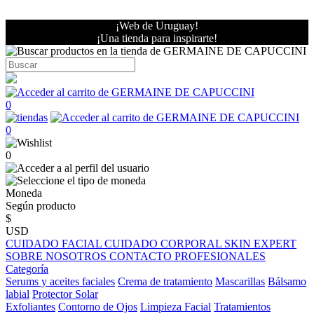
¡Web de Uruguay!
¡Una tienda para inspirarte!
0
0
0
Moneda
Según producto
$
USD
CUIDADO FACIAL
CUIDADO CORPORAL
SKIN EXPERT
SOBRE NOSOTROS
CONTACTO PROFESIONALES
Categoría
Serums y aceites faciales
Crema de tratamiento
Mascarillas
Bálsamo
labial
Protector Solar
Exfoliantes
Contorno de Ojos
Limpieza Facial
Tratamientos