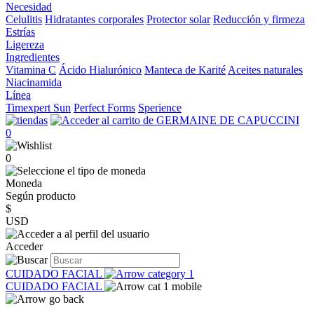
Necesidad
Celulitis
Hidratantes corporales
Protector solar
Reducción y firmeza
Estrías
Ligereza
Ingredientes
Vitamina C
Ácido Hialurónico
Manteca de Karité
Aceites naturales
Niacinamida
Línea
Timexpert Sun
Perfect Forms
Sperience
0
0
Moneda
Según producto
$
USD
Acceder
CUIDADO FACIAL
CUIDADO FACIAL