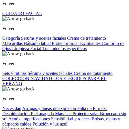
Volver
CUIDADO FACIAL
Volver
Categoría
Serums y aceites faciales
Crema de tratamiento
Mascarillas
Bálsamo labial
Protector Solar
Exfoliantes
Contorno de
Ojos
Limpieza Facial
Tratamientos específicos
Volver
Sets y rutinas
Sérums y aceites faciales
Crema de tratamiento
COLECCION NAVIDAD
LOS ELEGIDOS PARA EL
VERANO
Volver
Necesidad
Arrugas y lineas de expresion
Falta de Firmeza
Deshidratación
Piel apagada
Manchas
Protector solar
Bronceado sin
sol
Acné e imperfecciones
Sensibilidad y rojeces
Bolsas, ojeras y
párpados caídos
Polución y luz azul