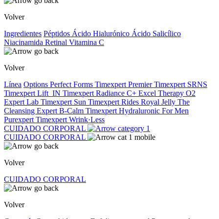
Volver
Ingredientes
Péptidos
Ácido Hialurónico
Ácido Salicílico
Niacinamida
Retinal
Vitamina C
Volver
Línea
Options
Perfect Forms
Timexpert Premier
Timexpert SRNS
Timexpert Lift_IN
Timexpert Radiance C+
Excel Therapy O2
Expert Lab
Timexpert Sun
Timexpert Rides
Royal Jelly
The
Cleansing Expert
B-Calm
Timexpert Hydraluronic
For Men
Purexpert
Timexpert Wrink·Less
CUIDADO CORPORAL
CUIDADO CORPORAL
Volver
CUIDADO CORPORAL
Volver