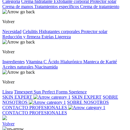
Categoría
Crema hidratante
Exfoliante corporal
Protector solar
Crema de manos
Tratamientos específicos
Crema de tratamiento
Volver
Necesidad
Celulitis
Hidratantes corporales
Protector solar
Reducción y firmeza
Estrías
Ligereza
Volver
Ingredientes
Vitamina C
Ácido Hialurónico
Manteca de Karité
Aceites naturales
Niacinamida
Volver
Línea
Timexpert Sun
Perfect Forms
Sperience
SKIN EXPERT
SKIN EXPERT
SOBRE
NOSOTROS
SOBRE NOSOTROS
CONTACTO PROFESIONALES
CONTACTO PROFESIONALES
Volver