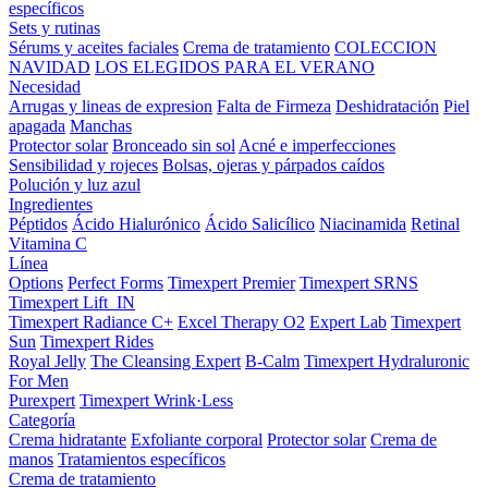
específicos
Sets y rutinas
Sérums y aceites faciales
Crema de tratamiento
COLECCION
NAVIDAD
LOS ELEGIDOS PARA EL VERANO
Necesidad
Arrugas y lineas de expresion
Falta de Firmeza
Deshidratación
Piel
apagada
Manchas
Protector solar
Bronceado sin sol
Acné e imperfecciones
Sensibilidad y rojeces
Bolsas, ojeras y párpados caídos
Polución y luz azul
Ingredientes
Péptidos
Ácido Hialurónico
Ácido Salicílico
Niacinamida
Retinal
Vitamina C
Línea
Options
Perfect Forms
Timexpert Premier
Timexpert SRNS
Timexpert Lift_IN
Timexpert Radiance C+
Excel Therapy O2
Expert Lab
Timexpert
Sun
Timexpert Rides
Royal Jelly
The Cleansing Expert
B-Calm
Timexpert Hydraluronic
For Men
Purexpert
Timexpert Wrink·Less
Categoría
Crema hidratante
Exfoliante corporal
Protector solar
Crema de
manos
Tratamientos específicos
Crema de tratamiento