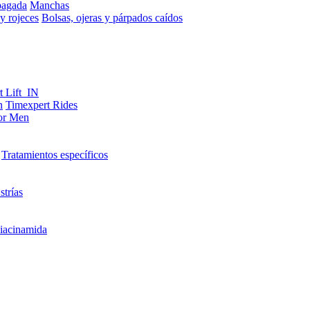
pagada
Manchas
y rojeces
Bolsas, ojeras y párpados caídos
t Lift_IN
n
Timexpert Rides
or Men
Tratamientos específicos
strías
iacinamida