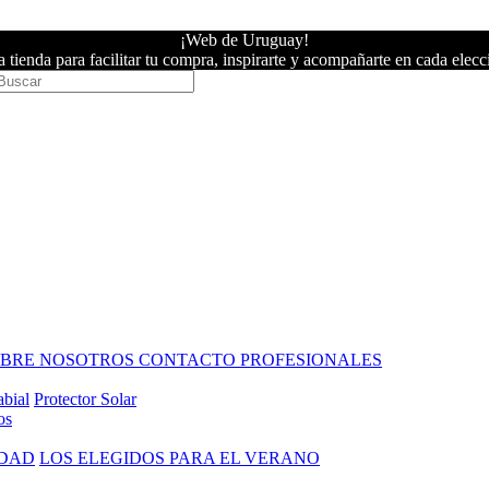
¡Web de Uruguay!
 tienda para facilitar tu compra, inspirarte y acompañarte en cada elecc
OBRE NOSOTROS
CONTACTO PROFESIONALES
abial
Protector Solar
os
IDAD
LOS ELEGIDOS PARA EL VERANO