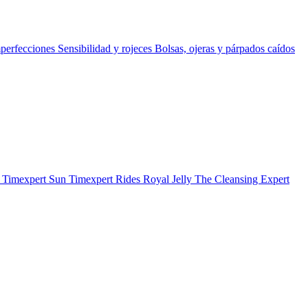
perfecciones
Sensibilidad y rojeces
Bolsas, ojeras y párpados caídos
b
Timexpert Sun
Timexpert Rides
Royal Jelly
The Cleansing Expert