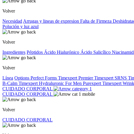
Volver
Necesidad
Arrugas y lineas de expresion
Falta de Firmeza
Deshidrata
Polución y luz azul
Volver
Ingredientes
Péptidos
Ácido Hialurónico
Ácido Salicílico
Niacinami
Volver
Línea
Options
Perfect Forms
Timexpert Premier
Timexpert SRNS
Ti
B-Calm
Timexpert Hydraluronic
For Men
Purexpert
Timexpert Wrink
CUIDADO CORPORAL
CUIDADO CORPORAL
Volver
CUIDADO CORPORAL