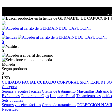
Una
0
0
0
Moneda
Según producto
$
USD
CUIDADO FACIAL
CUIDADO CORPORAL
SKIN EXPERT
S
Categoría
Serums y aceites faciales
Crema de tratamiento
Mascarillas
Bálsamo l
Exfoliantes
Contorno de Ojos
Limpieza Facial
Tratamientos específic
Sets y rutinas
Sérums y aceites faciales
Crema de tratamiento
COLECCION NAV
Necesidad