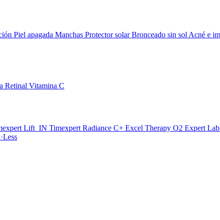
ción
Piel apagada
Manchas
Protector solar
Bronceado sin sol
Acné e im
da
Retinal
Vitamina C
mexpert Lift_IN
Timexpert Radiance C+
Excel Therapy O2
Expert La
·Less