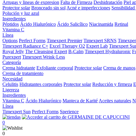
Arrugas y lineas de expresion
Falta de Firmeza
Deshidratación
Piel a
Protector solar
Bronceado sin sol
Acné e imperfecciones
Sensibilidad 
Polución y luz azul
Ingredientes
Péptidos
Ácido Hialurónico
Ácido Salicílico
Niacinamida
Retinal
Vitamina C
Línea
Options
Perfect Forms
Timexpert Premier
Timexpert SRNS
Timexper
Timexpert Radiance C+
Excel Therapy O2
Expert Lab
Timexpert Su
Royal Jelly
The Cleansing Expert
B-Calm
Timexpert Hydraluronic
F
Purexpert
Timexpert Wrink·Less
Categoría
Crema hidratante
Exfoliante corporal
Protector solar
Crema de manos
Crema de tratamiento
Necesidad
Celulitis
Hidratantes corporales
Protector solar
Reducción y firmeza
E
Ligereza
Ingredientes
Vitamina C
Ácido Hialurónico
Manteca de Karité
Aceites naturales
N
Línea
Timexpert Sun
Perfect Forms
Sperience
0
0