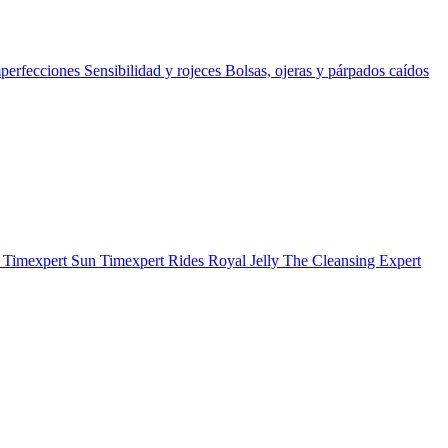
perfecciones
Sensibilidad y rojeces
Bolsas, ojeras y párpados caídos
b
Timexpert Sun
Timexpert Rides
Royal Jelly
The Cleansing Expert