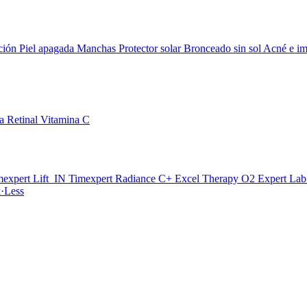
ción
Piel apagada
Manchas
Protector solar
Bronceado sin sol
Acné e im
da
Retinal
Vitamina C
mexpert Lift_IN
Timexpert Radiance C+
Excel Therapy O2
Expert La
·Less