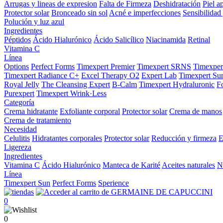
Arrugas y lineas de expresion
Falta de Firmeza
Deshidratación
Piel a
Protector solar
Bronceado sin sol
Acné e imperfecciones
Sensibilidad 
Polución y luz azul
Ingredientes
Péptidos
Ácido Hialurónico
Ácido Salicílico
Niacinamida
Retinal
Vitamina C
Línea
Options
Perfect Forms
Timexpert Premier
Timexpert SRNS
Timexper
Timexpert Radiance C+
Excel Therapy O2
Expert Lab
Timexpert Su
Royal Jelly
The Cleansing Expert
B-Calm
Timexpert Hydraluronic
F
Purexpert
Timexpert Wrink·Less
Categoría
Crema hidratante
Exfoliante corporal
Protector solar
Crema de manos
Crema de tratamiento
Necesidad
Celulitis
Hidratantes corporales
Protector solar
Reducción y firmeza
E
Ligereza
Ingredientes
Vitamina C
Ácido Hialurónico
Manteca de Karité
Aceites naturales
N
Línea
Timexpert Sun
Perfect Forms
Sperience
0
0