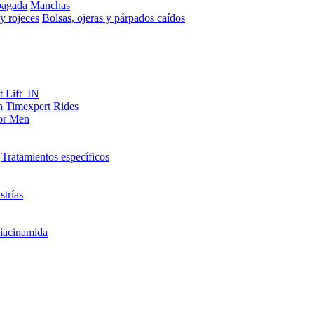
pagada
Manchas
y rojeces
Bolsas, ojeras y párpados caídos
t Lift_IN
n
Timexpert Rides
or Men
Tratamientos específicos
strías
iacinamida