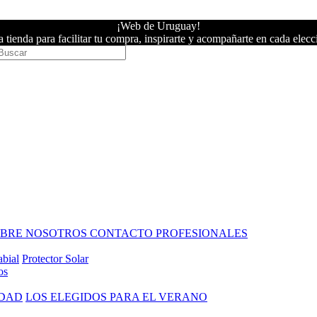
¡Web de Uruguay!
 tienda para facilitar tu compra, inspirarte y acompañarte en cada elecc
OBRE NOSOTROS
CONTACTO PROFESIONALES
abial
Protector Solar
os
IDAD
LOS ELEGIDOS PARA EL VERANO