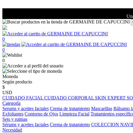
Una
0
0
0
Moneda
Según producto
$
USD
CUIDADO FACIAL
CUIDADO CORPORAL
SKIN EXPERT
S
Categoría
Serums y aceites faciales
Crema de tratamiento
Mascarillas
Bálsamo l
Exfoliantes
Contorno de Ojos
Limpieza Facial
Tratamientos específic
Sets y rutinas
Sérums y aceites faciales
Crema de tratamiento
COLECCION NAV
Necesidad