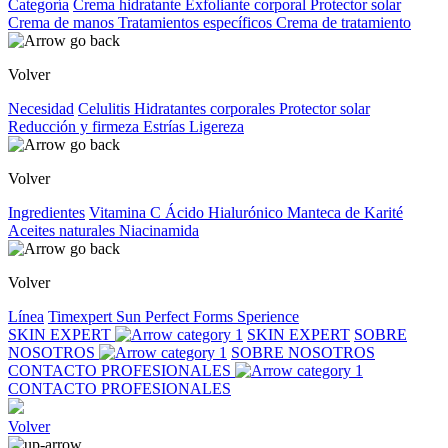
Categoría
Crema hidratante
Exfoliante corporal
Protector solar
Crema de manos
Tratamientos específicos
Crema de tratamiento
Volver
Necesidad
Celulitis
Hidratantes corporales
Protector solar
Reducción y firmeza
Estrías
Ligereza
Volver
Ingredientes
Vitamina C
Ácido Hialurónico
Manteca de Karité
Aceites naturales
Niacinamida
Volver
Línea
Timexpert Sun
Perfect Forms
Sperience
SKIN EXPERT
SKIN EXPERT
SOBRE
NOSOTROS
SOBRE NOSOTROS
CONTACTO PROFESIONALES
CONTACTO PROFESIONALES
Volver