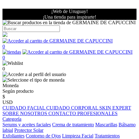
¡Web de Uruguay!
¡Una tienda para inspirarte!
0
0
0
Moneda
Según producto
$
USD
CUIDADO FACIAL
CUIDADO CORPORAL
SKIN EXPERT
SOBRE NOSOTROS
CONTACTO PROFESIONALES
Categoría
Serums y aceites faciales
Crema de tratamiento
Mascarillas
Bálsamo
labial
Protector Solar
Exfoliantes
Contorno de Ojos
Limpieza Facial
Tratamientos