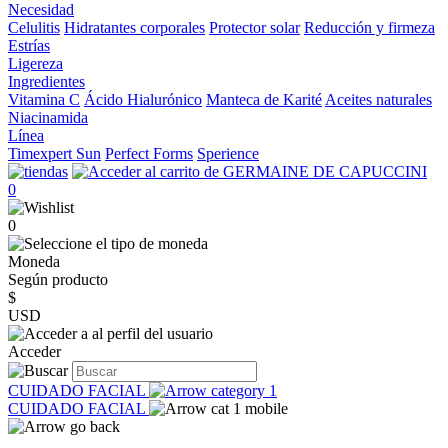
Necesidad
Celulitis
Hidratantes corporales
Protector solar
Reducción y firmeza
Estrías
Ligereza
Ingredientes
Vitamina C
Ácido Hialurónico
Manteca de Karité
Aceites naturales
Niacinamida
Línea
Timexpert Sun
Perfect Forms
Sperience
0
0
Moneda
Según producto
$
USD
Acceder
CUIDADO FACIAL
CUIDADO FACIAL