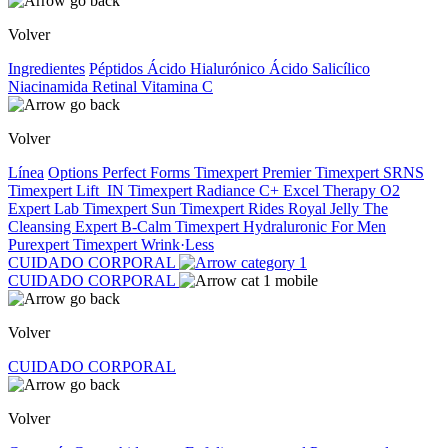
Volver
Ingredientes
Péptidos
Ácido Hialurónico
Ácido Salicílico
Niacinamida
Retinal
Vitamina C
Volver
Línea
Options
Perfect Forms
Timexpert Premier
Timexpert SRNS
Timexpert Lift_IN
Timexpert Radiance C+
Excel Therapy O2
Expert Lab
Timexpert Sun
Timexpert Rides
Royal Jelly
The
Cleansing Expert
B-Calm
Timexpert Hydraluronic
For Men
Purexpert
Timexpert Wrink·Less
CUIDADO CORPORAL
CUIDADO CORPORAL
Volver
CUIDADO CORPORAL
Volver