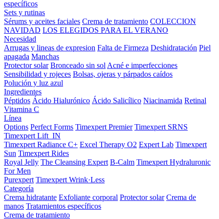
específicos
Sets y rutinas
Sérums y aceites faciales
Crema de tratamiento
COLECCION
NAVIDAD
LOS ELEGIDOS PARA EL VERANO
Necesidad
Arrugas y lineas de expresion
Falta de Firmeza
Deshidratación
Piel
apagada
Manchas
Protector solar
Bronceado sin sol
Acné e imperfecciones
Sensibilidad y rojeces
Bolsas, ojeras y párpados caídos
Polución y luz azul
Ingredientes
Péptidos
Ácido Hialurónico
Ácido Salicílico
Niacinamida
Retinal
Vitamina C
Línea
Options
Perfect Forms
Timexpert Premier
Timexpert SRNS
Timexpert Lift_IN
Timexpert Radiance C+
Excel Therapy O2
Expert Lab
Timexpert
Sun
Timexpert Rides
Royal Jelly
The Cleansing Expert
B-Calm
Timexpert Hydraluronic
For Men
Purexpert
Timexpert Wrink·Less
Categoría
Crema hidratante
Exfoliante corporal
Protector solar
Crema de
manos
Tratamientos específicos
Crema de tratamiento