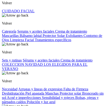
Volver
CUIDADO FACIAL
Volver
Categoría
Serums y aceites faciales
Crema de tratamiento
Mascarillas
Bálsamo labial
Protector Solar
Exfoliantes
Contorno de
Ojos
Limpieza Facial
Tratamientos específicos
Volver
Sets y rutinas
Sérums y aceites faciales
Crema de tratamiento
COLECCION NAVIDAD
LOS ELEGIDOS PARA EL
VERANO
Volver
Necesidad
Arrugas y lineas de expresion
Falta de Firmeza
Deshidratación
Piel apagada
Manchas
Protector solar
Bronceado sin
sol
Acné e imperfecciones
Sensibilidad y rojeces
Bolsas, ojeras y
párpados caídos
Polución y luz azul