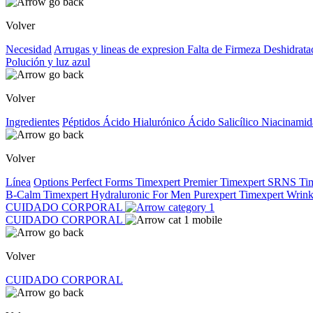
Volver
Necesidad
Arrugas y lineas de expresion
Falta de Firmeza
Deshidrata
Polución y luz azul
Volver
Ingredientes
Péptidos
Ácido Hialurónico
Ácido Salicílico
Niacinami
Volver
Línea
Options
Perfect Forms
Timexpert Premier
Timexpert SRNS
Ti
B-Calm
Timexpert Hydraluronic
For Men
Purexpert
Timexpert Wrink
CUIDADO CORPORAL
CUIDADO CORPORAL
Volver
CUIDADO CORPORAL