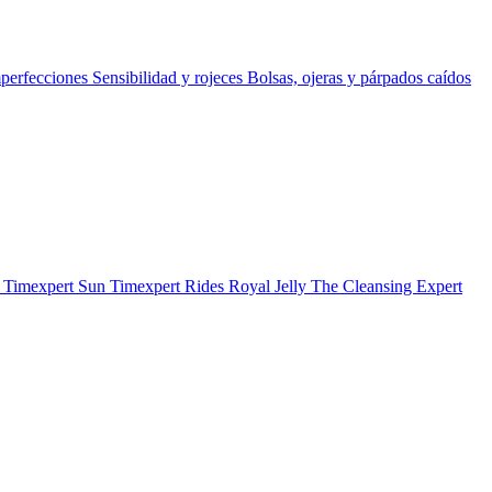
perfecciones
Sensibilidad y rojeces
Bolsas, ojeras y párpados caídos
b
Timexpert Sun
Timexpert Rides
Royal Jelly
The Cleansing Expert