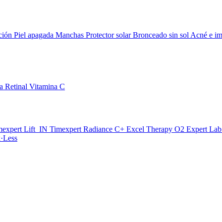
ción
Piel apagada
Manchas
Protector solar
Bronceado sin sol
Acné e im
da
Retinal
Vitamina C
mexpert Lift_IN
Timexpert Radiance C+
Excel Therapy O2
Expert La
·Less