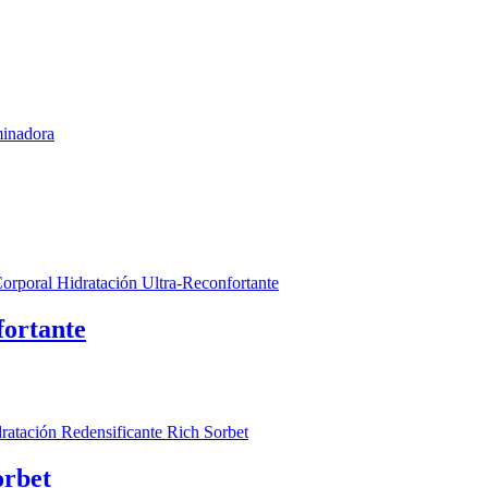
fortante
orbet