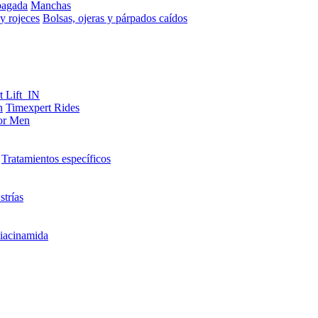
pagada
Manchas
y rojeces
Bolsas, ojeras y párpados caídos
t Lift_IN
n
Timexpert Rides
or Men
Tratamientos específicos
strías
iacinamida