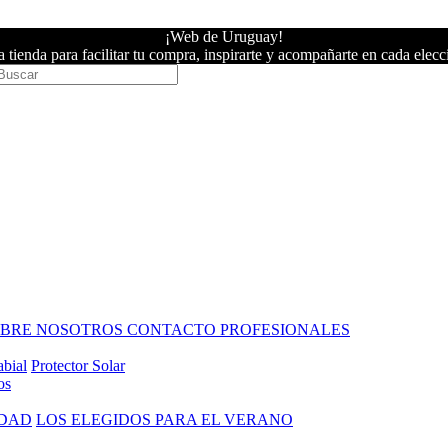
¡Web de Uruguay!
 tienda para facilitar tu compra, inspirarte y acompañarte en cada elecc
OBRE NOSOTROS
CONTACTO PROFESIONALES
abial
Protector Solar
os
IDAD
LOS ELEGIDOS PARA EL VERANO