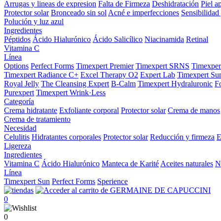
Arrugas y lineas de expresion
Falta de Firmeza
Deshidratación
Piel a
Protector solar
Bronceado sin sol
Acné e imperfecciones
Sensibilidad 
Polución y luz azul
Ingredientes
Péptidos
Ácido Hialurónico
Ácido Salicílico
Niacinamida
Retinal
Vitamina C
Línea
Options
Perfect Forms
Timexpert Premier
Timexpert SRNS
Timexper
Timexpert Radiance C+
Excel Therapy O2
Expert Lab
Timexpert Su
Royal Jelly
The Cleansing Expert
B-Calm
Timexpert Hydraluronic
F
Purexpert
Timexpert Wrink·Less
Categoría
Crema hidratante
Exfoliante corporal
Protector solar
Crema de manos
Crema de tratamiento
Necesidad
Celulitis
Hidratantes corporales
Protector solar
Reducción y firmeza
E
Ligereza
Ingredientes
Vitamina C
Ácido Hialurónico
Manteca de Karité
Aceites naturales
N
Línea
Timexpert Sun
Perfect Forms
Sperience
0
0