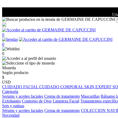
Una
0
0
0
Moneda
Según producto
$
USD
CUIDADO FACIAL
CUIDADO CORPORAL
SKIN EXPERT
S
Categoría
Serums y aceites faciales
Crema de tratamiento
Mascarillas
Bálsamo l
Exfoliantes
Contorno de Ojos
Limpieza Facial
Tratamientos específic
Sets y rutinas
Sérums y aceites faciales
Crema de tratamiento
COLECCION NAV
Necesidad