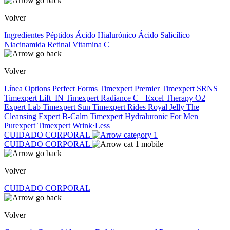
Volver
Ingredientes
Péptidos
Ácido Hialurónico
Ácido Salicílico
Niacinamida
Retinal
Vitamina C
Volver
Línea
Options
Perfect Forms
Timexpert Premier
Timexpert SRNS
Timexpert Lift_IN
Timexpert Radiance C+
Excel Therapy O2
Expert Lab
Timexpert Sun
Timexpert Rides
Royal Jelly
The
Cleansing Expert
B-Calm
Timexpert Hydraluronic
For Men
Purexpert
Timexpert Wrink·Less
CUIDADO CORPORAL
CUIDADO CORPORAL
Volver
CUIDADO CORPORAL
Volver