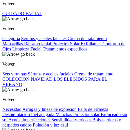
Volver
CUIDADO FACIAL
Volver
Categoría
Serums y aceites faciales
Crema de tratamiento
Mascarillas
Bálsamo labial
Protector Solar
Exfoliantes
Contorno de
Ojos
Limpieza Facial
Tratamientos específicos
Volver
Sets y rutinas
Sérums y aceites faciales
Crema de tratamiento
COLECCION NAVIDAD
LOS ELEGIDOS PARA EL
VERANO
Volver
Necesidad
Arrugas y lineas de expresion
Falta de Firmeza
Deshidratación
Piel apagada
Manchas
Protector solar
Bronceado sin
sol
Acné e imperfecciones
Sensibilidad y rojeces
Bolsas, ojeras y
párpados caídos
Polución y luz azul