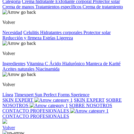
Categoría
Crema hidratante
Exfoliante corporal
Protector solar
Crema de manos
Tratamientos específicos
Crema de tratamiento
Volver
Necesidad
Celulitis
Hidratantes corporales
Protector solar
Reducción y firmeza
Estrías
Ligereza
Volver
Ingredientes
Vitamina C
Ácido Hialurónico
Manteca de Karité
Aceites naturales
Niacinamida
Volver
Línea
Timexpert Sun
Perfect Forms
Sperience
SKIN EXPERT
SKIN EXPERT
SOBRE
NOSOTROS
SOBRE NOSOTROS
CONTACTO PROFESIONALES
CONTACTO PROFESIONALES
Volver