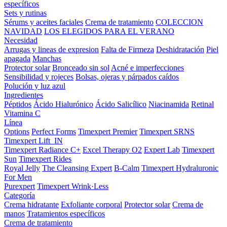
específicos
Sets y rutinas
Sérums y aceites faciales
Crema de tratamiento
COLECCION
NAVIDAD
LOS ELEGIDOS PARA EL VERANO
Necesidad
Arrugas y lineas de expresion
Falta de Firmeza
Deshidratación
Piel
apagada
Manchas
Protector solar
Bronceado sin sol
Acné e imperfecciones
Sensibilidad y rojeces
Bolsas, ojeras y párpados caídos
Polución y luz azul
Ingredientes
Péptidos
Ácido Hialurónico
Ácido Salicílico
Niacinamida
Retinal
Vitamina C
Línea
Options
Perfect Forms
Timexpert Premier
Timexpert SRNS
Timexpert Lift_IN
Timexpert Radiance C+
Excel Therapy O2
Expert Lab
Timexpert
Sun
Timexpert Rides
Royal Jelly
The Cleansing Expert
B-Calm
Timexpert Hydraluronic
For Men
Purexpert
Timexpert Wrink·Less
Categoría
Crema hidratante
Exfoliante corporal
Protector solar
Crema de
manos
Tratamientos específicos
Crema de tratamiento