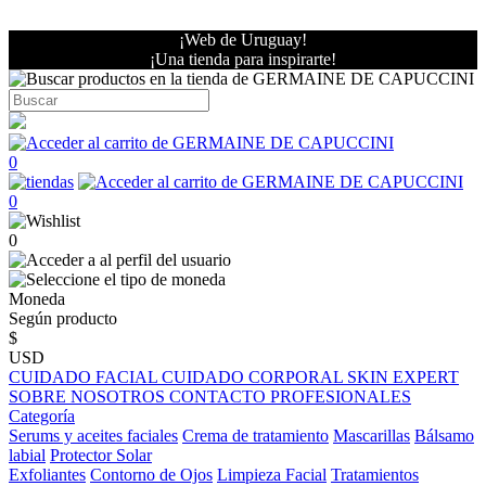
¡Web de Uruguay!
¡Una tienda para inspirarte!
0
0
0
Moneda
Según producto
$
USD
CUIDADO FACIAL
CUIDADO CORPORAL
SKIN EXPERT
SOBRE NOSOTROS
CONTACTO PROFESIONALES
Categoría
Serums y aceites faciales
Crema de tratamiento
Mascarillas
Bálsamo
labial
Protector Solar
Exfoliantes
Contorno de Ojos
Limpieza Facial
Tratamientos