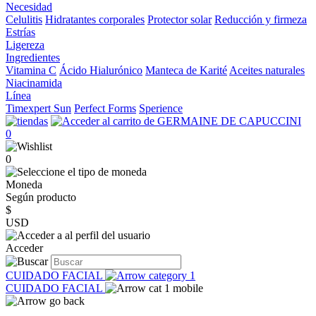
Necesidad
Celulitis
Hidratantes corporales
Protector solar
Reducción y firmeza
Estrías
Ligereza
Ingredientes
Vitamina C
Ácido Hialurónico
Manteca de Karité
Aceites naturales
Niacinamida
Línea
Timexpert Sun
Perfect Forms
Sperience
0
0
Moneda
Según producto
$
USD
Acceder
CUIDADO FACIAL
CUIDADO FACIAL