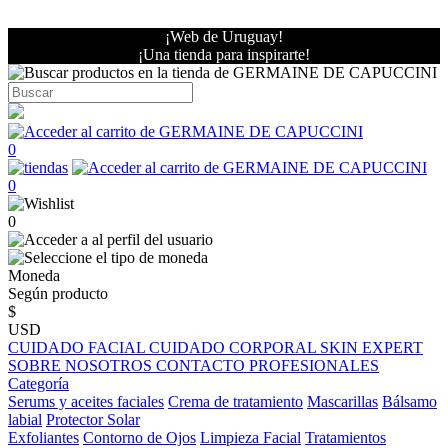
¡Web de Uruguay!
¡Una tienda para inspirarte!
0
0
0
Moneda
Según producto
$
USD
CUIDADO FACIAL
CUIDADO CORPORAL
SKIN EXPERT
SOBRE NOSOTROS
CONTACTO PROFESIONALES
Categoría
Serums y aceites faciales
Crema de tratamiento
Mascarillas
Bálsamo
labial
Protector Solar
Exfoliantes
Contorno de Ojos
Limpieza Facial
Tratamientos