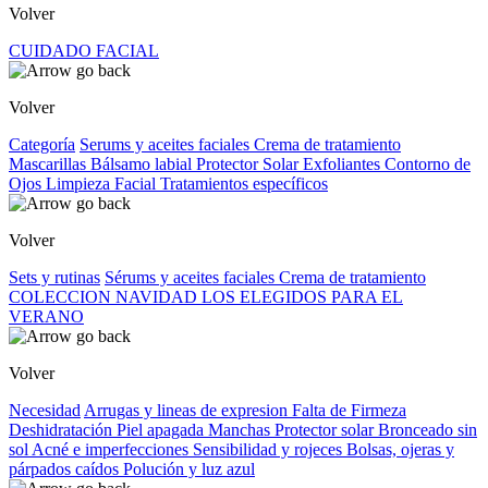
Volver
CUIDADO FACIAL
Volver
Categoría
Serums y aceites faciales
Crema de tratamiento
Mascarillas
Bálsamo labial
Protector Solar
Exfoliantes
Contorno de
Ojos
Limpieza Facial
Tratamientos específicos
Volver
Sets y rutinas
Sérums y aceites faciales
Crema de tratamiento
COLECCION NAVIDAD
LOS ELEGIDOS PARA EL
VERANO
Volver
Necesidad
Arrugas y lineas de expresion
Falta de Firmeza
Deshidratación
Piel apagada
Manchas
Protector solar
Bronceado sin
sol
Acné e imperfecciones
Sensibilidad y rojeces
Bolsas, ojeras y
párpados caídos
Polución y luz azul