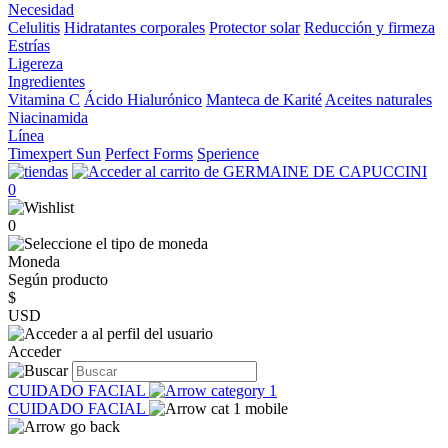
Necesidad
Celulitis
Hidratantes corporales
Protector solar
Reducción y firmeza
Estrías
Ligereza
Ingredientes
Vitamina C
Ácido Hialurónico
Manteca de Karité
Aceites naturales
Niacinamida
Línea
Timexpert Sun
Perfect Forms
Sperience
0
0
Moneda
Según producto
$
USD
Acceder
CUIDADO FACIAL
CUIDADO FACIAL