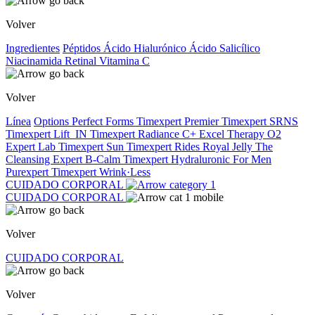
Volver
Ingredientes
Péptidos
Ácido Hialurónico
Ácido Salicílico
Niacinamida
Retinal
Vitamina C
Volver
Línea
Options
Perfect Forms
Timexpert Premier
Timexpert SRNS
Timexpert Lift_IN
Timexpert Radiance C+
Excel Therapy O2
Expert Lab
Timexpert Sun
Timexpert Rides
Royal Jelly
The
Cleansing Expert
B-Calm
Timexpert Hydraluronic
For Men
Purexpert
Timexpert Wrink·Less
CUIDADO CORPORAL
CUIDADO CORPORAL
Volver
CUIDADO CORPORAL
Volver