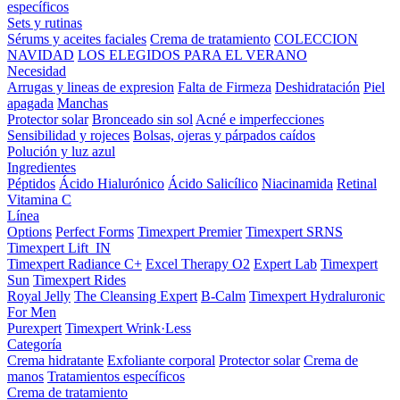
específicos
Sets y rutinas
Sérums y aceites faciales
Crema de tratamiento
COLECCION
NAVIDAD
LOS ELEGIDOS PARA EL VERANO
Necesidad
Arrugas y lineas de expresion
Falta de Firmeza
Deshidratación
Piel
apagada
Manchas
Protector solar
Bronceado sin sol
Acné e imperfecciones
Sensibilidad y rojeces
Bolsas, ojeras y párpados caídos
Polución y luz azul
Ingredientes
Péptidos
Ácido Hialurónico
Ácido Salicílico
Niacinamida
Retinal
Vitamina C
Línea
Options
Perfect Forms
Timexpert Premier
Timexpert SRNS
Timexpert Lift_IN
Timexpert Radiance C+
Excel Therapy O2
Expert Lab
Timexpert
Sun
Timexpert Rides
Royal Jelly
The Cleansing Expert
B-Calm
Timexpert Hydraluronic
For Men
Purexpert
Timexpert Wrink·Less
Categoría
Crema hidratante
Exfoliante corporal
Protector solar
Crema de
manos
Tratamientos específicos
Crema de tratamiento