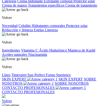
Categoría
Crema hidratante
Exfoliante corporal
Protector solar
Crema de manos
Tratamientos específicos
Crema de tratamiento
Volver
Necesidad
Celulitis
Hidratantes corporales
Protector solar
Reducción y firmeza
Estrías
Ligereza
Volver
Ingredientes
Vitamina C
Ácido Hialurónico
Manteca de Karité
Aceites naturales
Niacinamida
Volver
Línea
Timexpert Sun
Perfect Forms
Sperience
SKIN EXPERT
SKIN EXPERT
SOBRE
NOSOTROS
SOBRE NOSOTROS
CONTACTO PROFESIONALES
CONTACTO PROFESIONALES
Volver