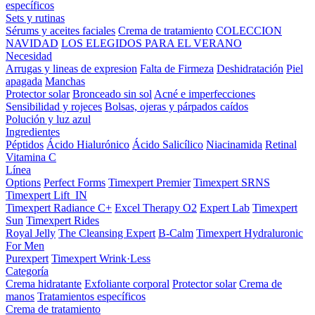
específicos
Sets y rutinas
Sérums y aceites faciales
Crema de tratamiento
COLECCION
NAVIDAD
LOS ELEGIDOS PARA EL VERANO
Necesidad
Arrugas y lineas de expresion
Falta de Firmeza
Deshidratación
Piel
apagada
Manchas
Protector solar
Bronceado sin sol
Acné e imperfecciones
Sensibilidad y rojeces
Bolsas, ojeras y párpados caídos
Polución y luz azul
Ingredientes
Péptidos
Ácido Hialurónico
Ácido Salicílico
Niacinamida
Retinal
Vitamina C
Línea
Options
Perfect Forms
Timexpert Premier
Timexpert SRNS
Timexpert Lift_IN
Timexpert Radiance C+
Excel Therapy O2
Expert Lab
Timexpert
Sun
Timexpert Rides
Royal Jelly
The Cleansing Expert
B-Calm
Timexpert Hydraluronic
For Men
Purexpert
Timexpert Wrink·Less
Categoría
Crema hidratante
Exfoliante corporal
Protector solar
Crema de
manos
Tratamientos específicos
Crema de tratamiento