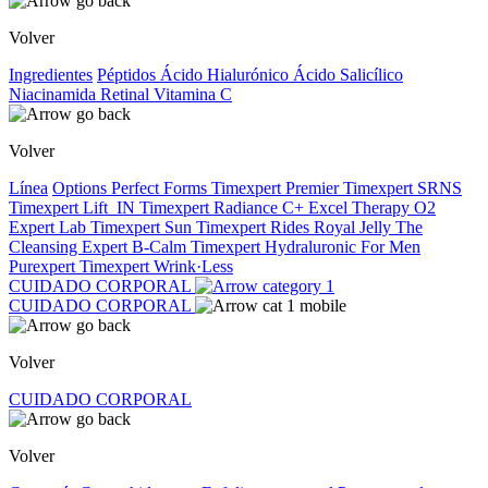
Volver
Ingredientes
Péptidos
Ácido Hialurónico
Ácido Salicílico
Niacinamida
Retinal
Vitamina C
Volver
Línea
Options
Perfect Forms
Timexpert Premier
Timexpert SRNS
Timexpert Lift_IN
Timexpert Radiance C+
Excel Therapy O2
Expert Lab
Timexpert Sun
Timexpert Rides
Royal Jelly
The
Cleansing Expert
B-Calm
Timexpert Hydraluronic
For Men
Purexpert
Timexpert Wrink·Less
CUIDADO CORPORAL
CUIDADO CORPORAL
Volver
CUIDADO CORPORAL
Volver