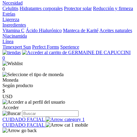
Necesidad
Celulitis
Hidratantes corporales
Protector solar
Reducción y firmeza
Estrías
Ligereza
Ingredientes
Vitamina C
Ácido Hialurónico
Manteca de Karité
Aceites naturales
Niacinamida
Línea
Timexpert Sun
Perfect Forms
Sperience
0
0
Moneda
Según producto
$
USD
Acceder
CUIDADO FACIAL
CUIDADO FACIAL