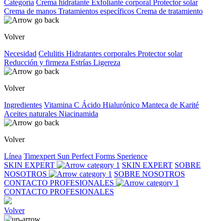
Categoría
Crema hidratante
Exfoliante corporal
Protector solar
Crema de manos
Tratamientos específicos
Crema de tratamiento
Volver
Necesidad
Celulitis
Hidratantes corporales
Protector solar
Reducción y firmeza
Estrías
Ligereza
Volver
Ingredientes
Vitamina C
Ácido Hialurónico
Manteca de Karité
Aceites naturales
Niacinamida
Volver
Línea
Timexpert Sun
Perfect Forms
Sperience
SKIN EXPERT
SKIN EXPERT
SOBRE
NOSOTROS
SOBRE NOSOTROS
CONTACTO PROFESIONALES
CONTACTO PROFESIONALES
Volver