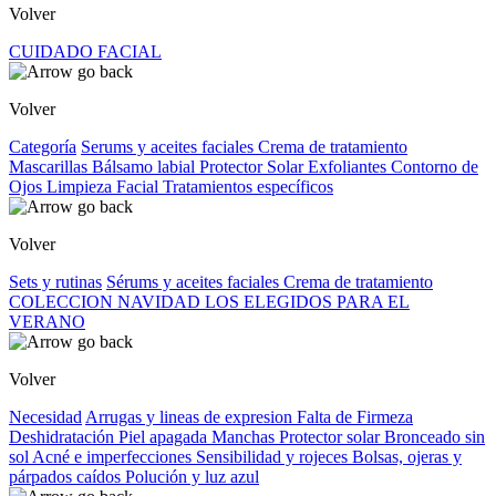
Volver
CUIDADO FACIAL
Volver
Categoría
Serums y aceites faciales
Crema de tratamiento
Mascarillas
Bálsamo labial
Protector Solar
Exfoliantes
Contorno de
Ojos
Limpieza Facial
Tratamientos específicos
Volver
Sets y rutinas
Sérums y aceites faciales
Crema de tratamiento
COLECCION NAVIDAD
LOS ELEGIDOS PARA EL
VERANO
Volver
Necesidad
Arrugas y lineas de expresion
Falta de Firmeza
Deshidratación
Piel apagada
Manchas
Protector solar
Bronceado sin
sol
Acné e imperfecciones
Sensibilidad y rojeces
Bolsas, ojeras y
párpados caídos
Polución y luz azul