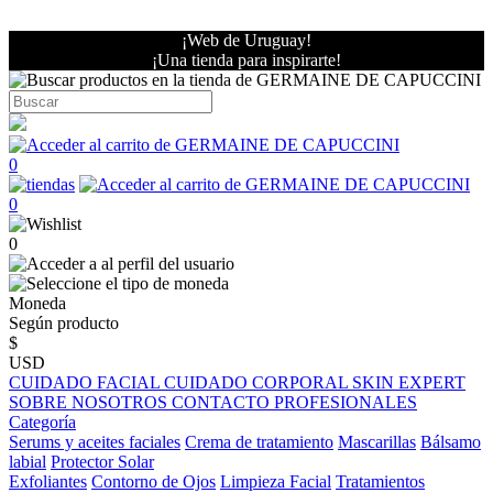
¡Web de Uruguay!
¡Una tienda para inspirarte!
0
0
0
Moneda
Según producto
$
USD
CUIDADO FACIAL
CUIDADO CORPORAL
SKIN EXPERT
SOBRE NOSOTROS
CONTACTO PROFESIONALES
Categoría
Serums y aceites faciales
Crema de tratamiento
Mascarillas
Bálsamo
labial
Protector Solar
Exfoliantes
Contorno de Ojos
Limpieza Facial
Tratamientos