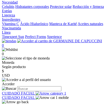
Necesidad
Celulitis
Hidratantes corporales
Protector solar
Reducción y firmeza
Estrías
Ligereza
Ingredientes
Vitamina C
Ácido Hialurónico
Manteca de Karité
Aceites naturales
Niacinamida
Línea
Timexpert Sun
Perfect Forms
Sperience
0
0
Moneda
Según producto
$
USD
Acceder
CUIDADO FACIAL
CUIDADO FACIAL