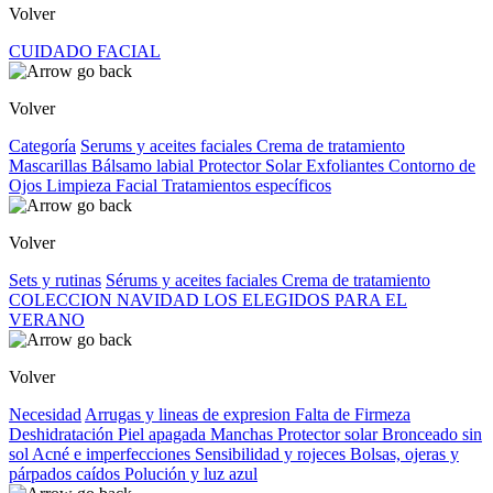
Volver
CUIDADO FACIAL
Volver
Categoría
Serums y aceites faciales
Crema de tratamiento
Mascarillas
Bálsamo labial
Protector Solar
Exfoliantes
Contorno de
Ojos
Limpieza Facial
Tratamientos específicos
Volver
Sets y rutinas
Sérums y aceites faciales
Crema de tratamiento
COLECCION NAVIDAD
LOS ELEGIDOS PARA EL
VERANO
Volver
Necesidad
Arrugas y lineas de expresion
Falta de Firmeza
Deshidratación
Piel apagada
Manchas
Protector solar
Bronceado sin
sol
Acné e imperfecciones
Sensibilidad y rojeces
Bolsas, ojeras y
párpados caídos
Polución y luz azul