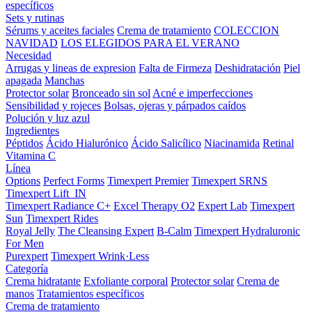
específicos
Sets y rutinas
Sérums y aceites faciales
Crema de tratamiento
COLECCION
NAVIDAD
LOS ELEGIDOS PARA EL VERANO
Necesidad
Arrugas y lineas de expresion
Falta de Firmeza
Deshidratación
Piel
apagada
Manchas
Protector solar
Bronceado sin sol
Acné e imperfecciones
Sensibilidad y rojeces
Bolsas, ojeras y párpados caídos
Polución y luz azul
Ingredientes
Péptidos
Ácido Hialurónico
Ácido Salicílico
Niacinamida
Retinal
Vitamina C
Línea
Options
Perfect Forms
Timexpert Premier
Timexpert SRNS
Timexpert Lift_IN
Timexpert Radiance C+
Excel Therapy O2
Expert Lab
Timexpert
Sun
Timexpert Rides
Royal Jelly
The Cleansing Expert
B-Calm
Timexpert Hydraluronic
For Men
Purexpert
Timexpert Wrink·Less
Categoría
Crema hidratante
Exfoliante corporal
Protector solar
Crema de
manos
Tratamientos específicos
Crema de tratamiento