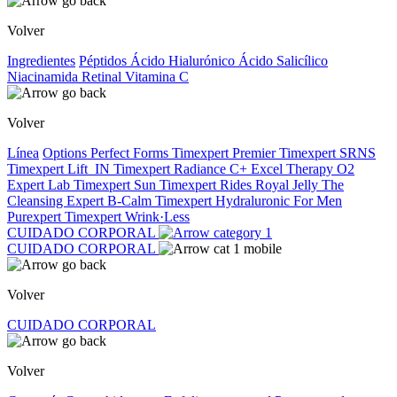
Volver
Ingredientes
Péptidos
Ácido Hialurónico
Ácido Salicílico
Niacinamida
Retinal
Vitamina C
Volver
Línea
Options
Perfect Forms
Timexpert Premier
Timexpert SRNS
Timexpert Lift_IN
Timexpert Radiance C+
Excel Therapy O2
Expert Lab
Timexpert Sun
Timexpert Rides
Royal Jelly
The
Cleansing Expert
B-Calm
Timexpert Hydraluronic
For Men
Purexpert
Timexpert Wrink·Less
CUIDADO CORPORAL
CUIDADO CORPORAL
Volver
CUIDADO CORPORAL
Volver