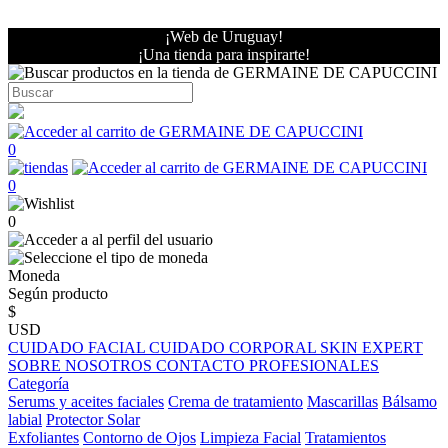
¡Web de Uruguay!
¡Una tienda para inspirarte!
0
0
0
Moneda
Según producto
$
USD
CUIDADO FACIAL
CUIDADO CORPORAL
SKIN EXPERT
SOBRE NOSOTROS
CONTACTO PROFESIONALES
Categoría
Serums y aceites faciales
Crema de tratamiento
Mascarillas
Bálsamo
labial
Protector Solar
Exfoliantes
Contorno de Ojos
Limpieza Facial
Tratamientos