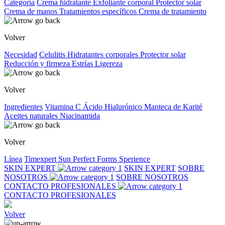
Categoría
Crema hidratante
Exfoliante corporal
Protector solar
Crema de manos
Tratamientos específicos
Crema de tratamiento
Volver
Necesidad
Celulitis
Hidratantes corporales
Protector solar
Reducción y firmeza
Estrías
Ligereza
Volver
Ingredientes
Vitamina C
Ácido Hialurónico
Manteca de Karité
Aceites naturales
Niacinamida
Volver
Línea
Timexpert Sun
Perfect Forms
Sperience
SKIN EXPERT
SKIN EXPERT
SOBRE
NOSOTROS
SOBRE NOSOTROS
CONTACTO PROFESIONALES
CONTACTO PROFESIONALES
Volver