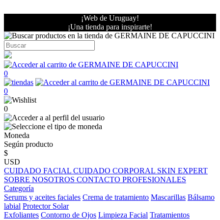
¡Web de Uruguay!
¡Una tienda para inspirarte!
0
0
0
Moneda
Según producto
$
USD
CUIDADO FACIAL
CUIDADO CORPORAL
SKIN EXPERT
SOBRE NOSOTROS
CONTACTO PROFESIONALES
Categoría
Serums y aceites faciales
Crema de tratamiento
Mascarillas
Bálsamo
labial
Protector Solar
Exfoliantes
Contorno de Ojos
Limpieza Facial
Tratamientos