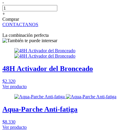
-
+
Comprar
CONTACTANOS
La combinación perfecta
48H Activador del Bronceado
$2.320
Ver producto
Aqua-Parche Anti-fatiga
$8.330
Ver producto