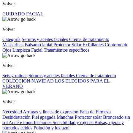
Volver
CUIDADO FACIAL
Volver
Categoría
Serums y aceites faciales
Crema de tratamiento
Mascarillas
Bálsamo labial
Protector Solar
Exfoliantes
Contorno de
Ojos
Limpieza Facial
Tratamientos específicos
Volver
Sets y rutinas
Sérums y aceites faciales
Crema de tratamiento
COLECCION NAVIDAD
LOS ELEGIDOS PARA EL
VERANO
Volver
Necesidad
Arrugas y lineas de expresion
Falta de Firmeza
Deshidratación
Piel apagada
Manchas
Protector solar
Bronceado sin
sol
Acné e imperfecciones
Sensibilidad y rojeces
Bolsas, ojeras y
párpados caídos
Polución y luz azul