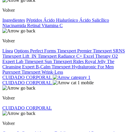
Volver
Ingredientes
Péptidos
Ácido Hialurónico
Ácido Salicílico
Niacinamida
Retinal
Vitamina C
Volver
Línea
Options
Perfect Forms
Timexpert Premier
Timexpert SRNS
Timexpert Lift_IN
Timexpert Radiance C+
Excel Therapy O2
Expert Lab
Timexpert Sun
Timexpert Rides
Royal Jelly
The
Cleansing Expert
B-Calm
Timexpert Hydraluronic
For Men
Purexpert
Timexpert Wrink·Less
CUIDADO CORPORAL
CUIDADO CORPORAL
Volver
CUIDADO CORPORAL
Volver