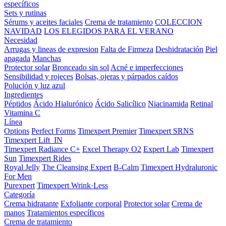
específicos
Sets y rutinas
Sérums y aceites faciales
Crema de tratamiento
COLECCION
NAVIDAD
LOS ELEGIDOS PARA EL VERANO
Necesidad
Arrugas y lineas de expresion
Falta de Firmeza
Deshidratación
Piel
apagada
Manchas
Protector solar
Bronceado sin sol
Acné e imperfecciones
Sensibilidad y rojeces
Bolsas, ojeras y párpados caídos
Polución y luz azul
Ingredientes
Péptidos
Ácido Hialurónico
Ácido Salicílico
Niacinamida
Retinal
Vitamina C
Línea
Options
Perfect Forms
Timexpert Premier
Timexpert SRNS
Timexpert Lift_IN
Timexpert Radiance C+
Excel Therapy O2
Expert Lab
Timexpert
Sun
Timexpert Rides
Royal Jelly
The Cleansing Expert
B-Calm
Timexpert Hydraluronic
For Men
Purexpert
Timexpert Wrink·Less
Categoría
Crema hidratante
Exfoliante corporal
Protector solar
Crema de
manos
Tratamientos específicos
Crema de tratamiento