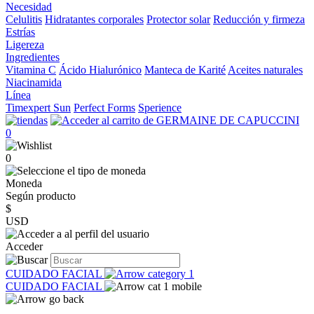
Necesidad
Celulitis
Hidratantes corporales
Protector solar
Reducción y firmeza
Estrías
Ligereza
Ingredientes
Vitamina C
Ácido Hialurónico
Manteca de Karité
Aceites naturales
Niacinamida
Línea
Timexpert Sun
Perfect Forms
Sperience
0
0
Moneda
Según producto
$
USD
Acceder
CUIDADO FACIAL
CUIDADO FACIAL