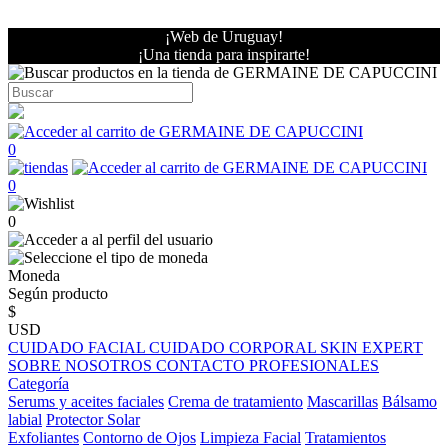
¡Web de Uruguay!
¡Una tienda para inspirarte!
0
0
0
Moneda
Según producto
$
USD
CUIDADO FACIAL
CUIDADO CORPORAL
SKIN EXPERT
SOBRE NOSOTROS
CONTACTO PROFESIONALES
Categoría
Serums y aceites faciales
Crema de tratamiento
Mascarillas
Bálsamo
labial
Protector Solar
Exfoliantes
Contorno de Ojos
Limpieza Facial
Tratamientos