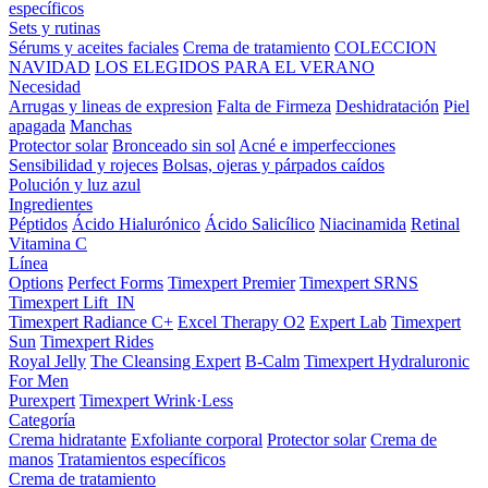
específicos
Sets y rutinas
Sérums y aceites faciales
Crema de tratamiento
COLECCION
NAVIDAD
LOS ELEGIDOS PARA EL VERANO
Necesidad
Arrugas y lineas de expresion
Falta de Firmeza
Deshidratación
Piel
apagada
Manchas
Protector solar
Bronceado sin sol
Acné e imperfecciones
Sensibilidad y rojeces
Bolsas, ojeras y párpados caídos
Polución y luz azul
Ingredientes
Péptidos
Ácido Hialurónico
Ácido Salicílico
Niacinamida
Retinal
Vitamina C
Línea
Options
Perfect Forms
Timexpert Premier
Timexpert SRNS
Timexpert Lift_IN
Timexpert Radiance C+
Excel Therapy O2
Expert Lab
Timexpert
Sun
Timexpert Rides
Royal Jelly
The Cleansing Expert
B-Calm
Timexpert Hydraluronic
For Men
Purexpert
Timexpert Wrink·Less
Categoría
Crema hidratante
Exfoliante corporal
Protector solar
Crema de
manos
Tratamientos específicos
Crema de tratamiento