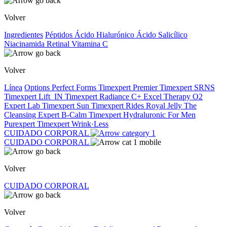
Volver
Ingredientes
Péptidos
Ácido Hialurónico
Ácido Salicílico
Niacinamida
Retinal
Vitamina C
Volver
Línea
Options
Perfect Forms
Timexpert Premier
Timexpert SRNS
Timexpert Lift_IN
Timexpert Radiance C+
Excel Therapy O2
Expert Lab
Timexpert Sun
Timexpert Rides
Royal Jelly
The
Cleansing Expert
B-Calm
Timexpert Hydraluronic
For Men
Purexpert
Timexpert Wrink·Less
CUIDADO CORPORAL
CUIDADO CORPORAL
Volver
CUIDADO CORPORAL
Volver