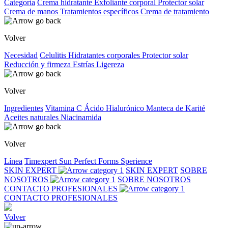
Categoría
Crema hidratante
Exfoliante corporal
Protector solar
Crema de manos
Tratamientos específicos
Crema de tratamiento
Volver
Necesidad
Celulitis
Hidratantes corporales
Protector solar
Reducción y firmeza
Estrías
Ligereza
Volver
Ingredientes
Vitamina C
Ácido Hialurónico
Manteca de Karité
Aceites naturales
Niacinamida
Volver
Línea
Timexpert Sun
Perfect Forms
Sperience
SKIN EXPERT
SKIN EXPERT
SOBRE
NOSOTROS
SOBRE NOSOTROS
CONTACTO PROFESIONALES
CONTACTO PROFESIONALES
Volver