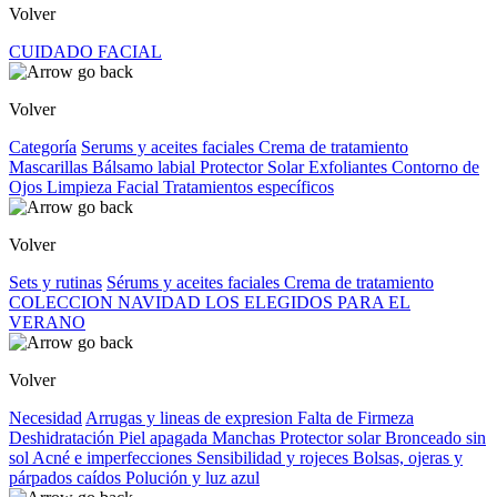
Volver
CUIDADO FACIAL
Volver
Categoría
Serums y aceites faciales
Crema de tratamiento
Mascarillas
Bálsamo labial
Protector Solar
Exfoliantes
Contorno de
Ojos
Limpieza Facial
Tratamientos específicos
Volver
Sets y rutinas
Sérums y aceites faciales
Crema de tratamiento
COLECCION NAVIDAD
LOS ELEGIDOS PARA EL
VERANO
Volver
Necesidad
Arrugas y lineas de expresion
Falta de Firmeza
Deshidratación
Piel apagada
Manchas
Protector solar
Bronceado sin
sol
Acné e imperfecciones
Sensibilidad y rojeces
Bolsas, ojeras y
párpados caídos
Polución y luz azul