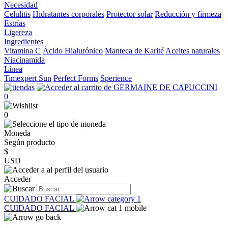
Necesidad
Celulitis
Hidratantes corporales
Protector solar
Reducción y firmeza
Estrías
Ligereza
Ingredientes
Vitamina C
Ácido Hialurónico
Manteca de Karité
Aceites naturales
Niacinamida
Línea
Timexpert Sun
Perfect Forms
Sperience
0
0
Moneda
Según producto
$
USD
Acceder
CUIDADO FACIAL
CUIDADO FACIAL