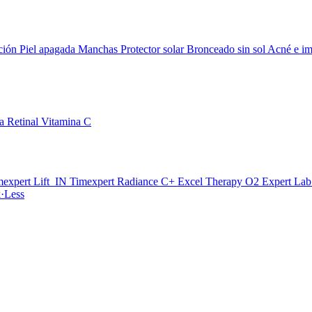
ción
Piel apagada
Manchas
Protector solar
Bronceado sin sol
Acné e im
da
Retinal
Vitamina C
mexpert Lift_IN
Timexpert Radiance C+
Excel Therapy O2
Expert La
·Less