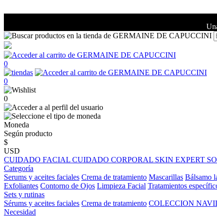
Una
0
0
0
Moneda
Según producto
$
USD
CUIDADO FACIAL
CUIDADO CORPORAL
SKIN EXPERT
S
Categoría
Serums y aceites faciales
Crema de tratamiento
Mascarillas
Bálsamo l
Exfoliantes
Contorno de Ojos
Limpieza Facial
Tratamientos específic
Sets y rutinas
Sérums y aceites faciales
Crema de tratamiento
COLECCION NAV
Necesidad