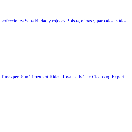
perfecciones
Sensibilidad y rojeces
Bolsas, ojeras y párpados caídos
b
Timexpert Sun
Timexpert Rides
Royal Jelly
The Cleansing Expert