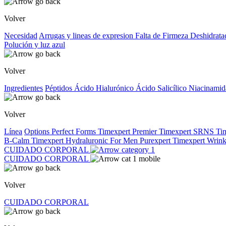
Volver
Necesidad
Arrugas y lineas de expresion
Falta de Firmeza
Deshidrata
Polución y luz azul
Volver
Ingredientes
Péptidos
Ácido Hialurónico
Ácido Salicílico
Niacinami
Volver
Línea
Options
Perfect Forms
Timexpert Premier
Timexpert SRNS
Ti
B-Calm
Timexpert Hydraluronic
For Men
Purexpert
Timexpert Wrink
CUIDADO CORPORAL
CUIDADO CORPORAL
Volver
CUIDADO CORPORAL