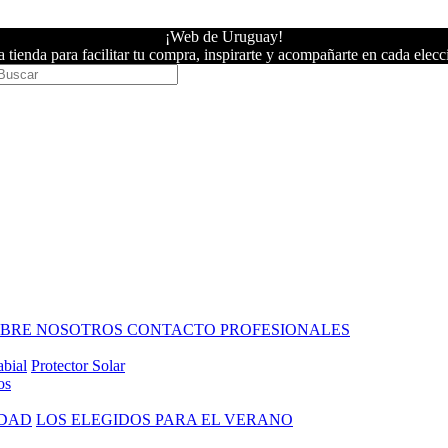
¡Web de Uruguay!
 tienda para facilitar tu compra, inspirarte y acompañarte en cada elecc
OBRE NOSOTROS
CONTACTO PROFESIONALES
abial
Protector Solar
os
IDAD
LOS ELEGIDOS PARA EL VERANO