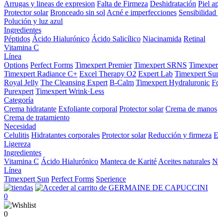
Arrugas y lineas de expresion
Falta de Firmeza
Deshidratación
Piel a
Protector solar
Bronceado sin sol
Acné e imperfecciones
Sensibilidad 
Polución y luz azul
Ingredientes
Péptidos
Ácido Hialurónico
Ácido Salicílico
Niacinamida
Retinal
Vitamina C
Línea
Options
Perfect Forms
Timexpert Premier
Timexpert SRNS
Timexper
Timexpert Radiance C+
Excel Therapy O2
Expert Lab
Timexpert Su
Royal Jelly
The Cleansing Expert
B-Calm
Timexpert Hydraluronic
F
Purexpert
Timexpert Wrink·Less
Categoría
Crema hidratante
Exfoliante corporal
Protector solar
Crema de manos
Crema de tratamiento
Necesidad
Celulitis
Hidratantes corporales
Protector solar
Reducción y firmeza
E
Ligereza
Ingredientes
Vitamina C
Ácido Hialurónico
Manteca de Karité
Aceites naturales
N
Línea
Timexpert Sun
Perfect Forms
Sperience
0
0