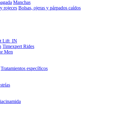
pagada
Manchas
y rojeces
Bolsas, ojeras y párpados caídos
t Lift_IN
n
Timexpert Rides
or Men
Tratamientos específicos
strías
iacinamida