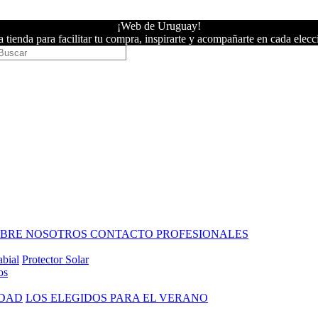
¡Web de Uruguay!
 tienda para facilitar tu compra, inspirarte y acompañarte en cada elecc
OBRE NOSOTROS
CONTACTO PROFESIONALES
abial
Protector Solar
os
IDAD
LOS ELEGIDOS PARA EL VERANO