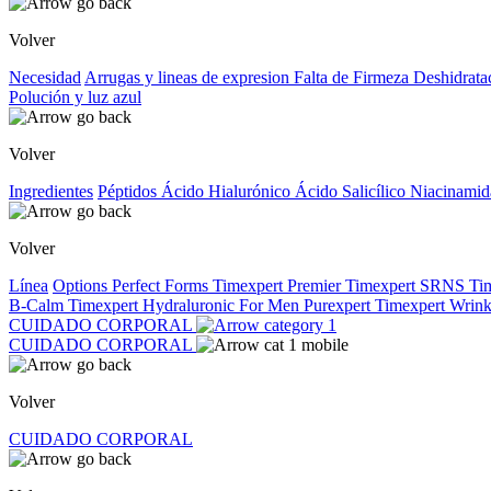
Volver
Necesidad
Arrugas y lineas de expresion
Falta de Firmeza
Deshidrata
Polución y luz azul
Volver
Ingredientes
Péptidos
Ácido Hialurónico
Ácido Salicílico
Niacinami
Volver
Línea
Options
Perfect Forms
Timexpert Premier
Timexpert SRNS
Ti
B-Calm
Timexpert Hydraluronic
For Men
Purexpert
Timexpert Wrink
CUIDADO CORPORAL
CUIDADO CORPORAL
Volver
CUIDADO CORPORAL