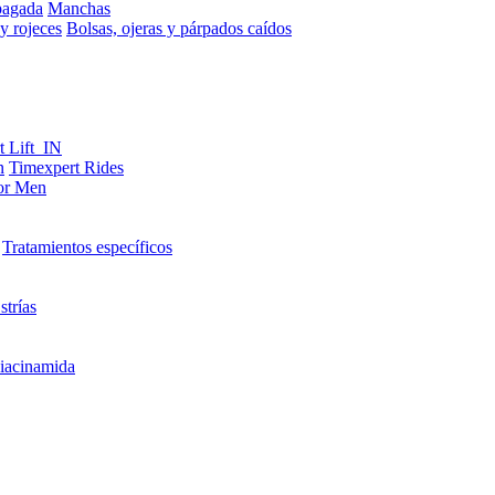
pagada
Manchas
y rojeces
Bolsas, ojeras y párpados caídos
t Lift_IN
n
Timexpert Rides
or Men
Tratamientos específicos
strías
iacinamida