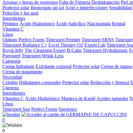
Arrugas y lineas de expresion
Falta de Firmeza
Deshidratación
Piel a
Protector solar
Bronceado sin sol
Acné e imperfecciones
Sensibilidad 
Polución y luz azul
Ingredientes
Péptidos
Ácido Hialurónico
Ácido Salicílico
Niacinamida
Retinal
Vitamina C
Línea
Options
Perfect Forms
Timexpert Premier
Timexpert SRNS
Timexper
Timexpert Radiance C+
Excel Therapy O2
Expert Lab
Timexpert Su
Royal Jelly
The Cleansing Expert
B-Calm
Timexpert Hydraluronic
F
Purexpert
Timexpert Wrink·Less
Categoría
Crema hidratante
Exfoliante corporal
Protector solar
Crema de manos
Crema de tratamiento
Necesidad
Celulitis
Hidratantes corporales
Protector solar
Reducción y firmeza
E
Ligereza
Ingredientes
Vitamina C
Ácido Hialurónico
Manteca de Karité
Aceites naturales
N
Línea
Timexpert Sun
Perfect Forms
Sperience
0
0