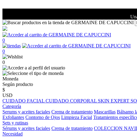
Una
0
0
0
Moneda
Según producto
$
USD
CUIDADO FACIAL
CUIDADO CORPORAL
SKIN EXPERT
S
Categoría
Serums y aceites faciales
Crema de tratamiento
Mascarillas
Bálsamo l
Exfoliantes
Contorno de Ojos
Limpieza Facial
Tratamientos específic
Sets y rutinas
Sérums y aceites faciales
Crema de tratamiento
COLECCION NAV
Necesidad