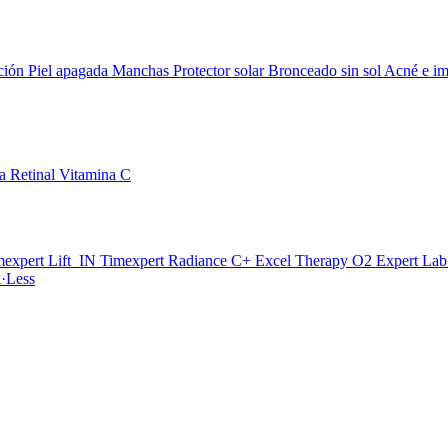
ción
Piel apagada
Manchas
Protector solar
Bronceado sin sol
Acné e im
da
Retinal
Vitamina C
mexpert Lift_IN
Timexpert Radiance C+
Excel Therapy O2
Expert La
·Less