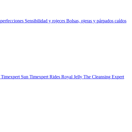
perfecciones
Sensibilidad y rojeces
Bolsas, ojeras y párpados caídos
b
Timexpert Sun
Timexpert Rides
Royal Jelly
The Cleansing Expert