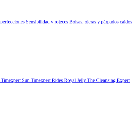
perfecciones
Sensibilidad y rojeces
Bolsas, ojeras y párpados caídos
b
Timexpert Sun
Timexpert Rides
Royal Jelly
The Cleansing Expert