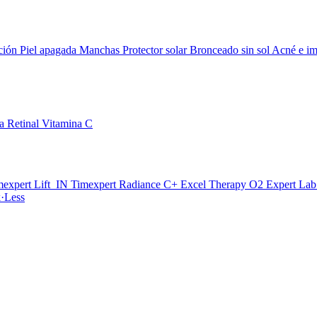
ción
Piel apagada
Manchas
Protector solar
Bronceado sin sol
Acné e im
da
Retinal
Vitamina C
mexpert Lift_IN
Timexpert Radiance C+
Excel Therapy O2
Expert La
·Less