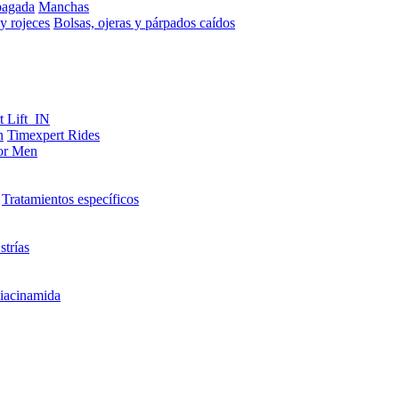
pagada
Manchas
y rojeces
Bolsas, ojeras y párpados caídos
t Lift_IN
n
Timexpert Rides
or Men
Tratamientos específicos
strías
iacinamida