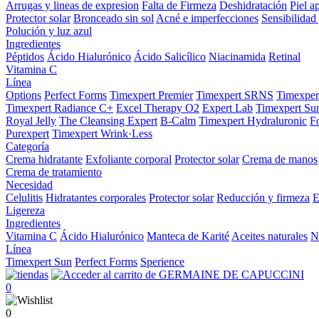
Arrugas y lineas de expresion
Falta de Firmeza
Deshidratación
Piel a
Protector solar
Bronceado sin sol
Acné e imperfecciones
Sensibilidad 
Polución y luz azul
Ingredientes
Péptidos
Ácido Hialurónico
Ácido Salicílico
Niacinamida
Retinal
Vitamina C
Línea
Options
Perfect Forms
Timexpert Premier
Timexpert SRNS
Timexper
Timexpert Radiance C+
Excel Therapy O2
Expert Lab
Timexpert Su
Royal Jelly
The Cleansing Expert
B-Calm
Timexpert Hydraluronic
F
Purexpert
Timexpert Wrink·Less
Categoría
Crema hidratante
Exfoliante corporal
Protector solar
Crema de manos
Crema de tratamiento
Necesidad
Celulitis
Hidratantes corporales
Protector solar
Reducción y firmeza
E
Ligereza
Ingredientes
Vitamina C
Ácido Hialurónico
Manteca de Karité
Aceites naturales
N
Línea
Timexpert Sun
Perfect Forms
Sperience
0
0