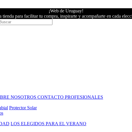
¡Web de Uruguay!
 tienda para facilitar tu compra, inspirarte y acompañarte en cada elecc
OBRE NOSOTROS
CONTACTO PROFESIONALES
abial
Protector Solar
os
IDAD
LOS ELEGIDOS PARA EL VERANO