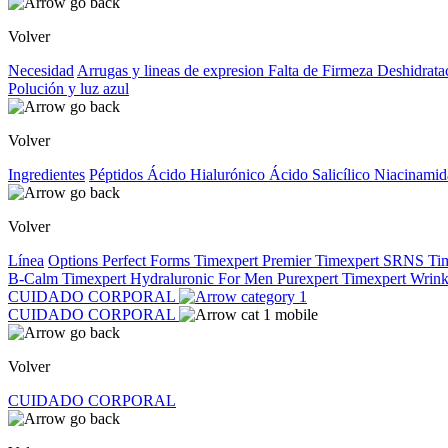
Volver
Necesidad
Arrugas y lineas de expresion
Falta de Firmeza
Deshidrata
Polución y luz azul
Volver
Ingredientes
Péptidos
Ácido Hialurónico
Ácido Salicílico
Niacinami
Volver
Línea
Options
Perfect Forms
Timexpert Premier
Timexpert SRNS
Ti
B-Calm
Timexpert Hydraluronic
For Men
Purexpert
Timexpert Wrink
CUIDADO CORPORAL
CUIDADO CORPORAL
Volver
CUIDADO CORPORAL