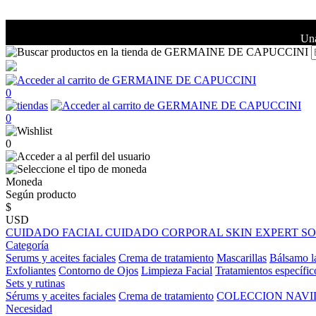
Una
0
0
0
Moneda
Según producto
$
USD
CUIDADO FACIAL
CUIDADO CORPORAL
SKIN EXPERT
S
Categoría
Serums y aceites faciales
Crema de tratamiento
Mascarillas
Bálsamo l
Exfoliantes
Contorno de Ojos
Limpieza Facial
Tratamientos específic
Sets y rutinas
Sérums y aceites faciales
Crema de tratamiento
COLECCION NAV
Necesidad